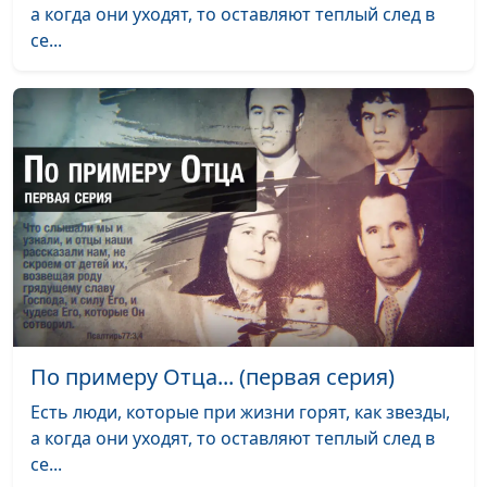
а когда они уходят, то оставляют теплый след в
Дорога домой
Татьяна и Виталий Костицыны
#7
се...
Профессия:
Лия Кайтанен
#6
пастор
Насмешки
#5
истории над
архитектурой
Прощай,
#4
оружие
Предпосылки
Татосян Владимир
#3
гениальности
По примеру Отца... (первая серия)
Преодолевая
Абасова Тамила
#2
себя
Есть люди, которые при жизни горят, как звезды,
а когда они уходят, то оставляют теплый след в
У них есть
Воронин Евгений Евгеньевич
#1
се...
будущее