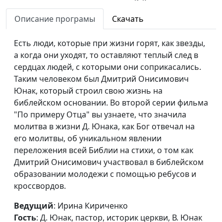
учитель музыки, В. Костев,
пастор, А. Гладков, пастор
Описание програмы
Скачать
Не силой
Валерий Демидов, член Союза
#17
Есть люди, которые при жизни горят, как звезды,
строится
журналистов СССР, член
а когда они уходят, то оставляют теплый след в
судьба...
Международного Союза
сердцах людей, с которыми они соприкасались.
писателей
Таким человеком был Дмитрий Онисимович
Остров
Юнак, который строил свою жизнь на
Николай Назарович Либенко,
#16
надежды
библейском основании. Во второй серии фильма
председатель Тульской
(полный
"По примеру Отца" вы узнаете, что значила
региональной общественной
фильм)
молитва в жизни Д. Юнака, как Бог отвечал на
организации «Христианская
его молитвы, об уникальном явлении
Ассоциация служения
переложения всей Библии на стихи, о том как
осужденным»
Дмитрий Онисимович участвовал в библейском
Остров
Николай Назарович Либенко,
#15
образовании молодежи с помощью ребусов и
надежды
председатель Тульской
кроссвордов.
(сокращенный
региональной общественной
вариант)
Ведущий
: Ирина Кириченко
организации «Христианская
Гость
: Д. Юнак, пастор, историк церкви, В. Юнак
Ассоциация служения