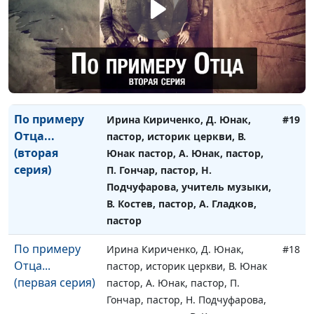
Спасатель
Ирина Кириченко, Илья
#20
(первая часть)
Вельгоша, Наталья Щеглова,
Галина Штеле, Иван Вельгоша,
Светлана Петрищева, Дмитрий
Фокин, Серго Наморадзе, Сергей
Кузьмин, Иван Лобанов
По примеру
Ирина Кириченко, Д. Юнак,
#19
Отца...
пастор, историк церкви, В.
(вторая
Юнак пастор, А. Юнак, пастор,
серия)
П. Гончар, пастор, Н.
Подчуфарова, учитель музыки,
В. Костев, пастор, А. Гладков,
пастор
По примеру
Ирина Кириченко, Д. Юнак,
#18
Отца...
пастор, историк церкви, В. Юнак
(первая серия)
пастор, А. Юнак, пастор, П.
Гончар, пастор, Н. Подчуфарова,