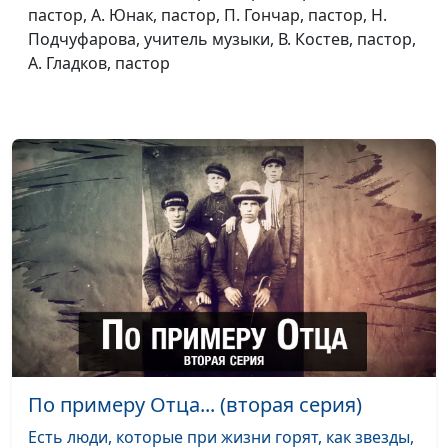
пастор, А. Юнак, пастор, П. Гончар, пастор, Н.
осужденным»
Подчуфарова, учитель музыки, В. Костев, пастор,
Здесь живет
Людмила Верлан, руководитель
#14
А. Гладков, пастор
надежда
центра помощи детям с
особенными потребностями
Санаторий
Сергей Парфенов
#13
«Наш Дом»
«Божий дар»
Светлана и Михаил Гладкие
#12
Дороже
Вероника Федулова, чемпионка
#10
золота
мира по синхронному плаванию
Как вы
Сапар Бульяков
#9
сделали
одному из
малых сих
По примеру Отца... (вторая серия)
Дорога домой
Клименко Виктор
#8
Есть люди, которые при жизни горят, как звезды,