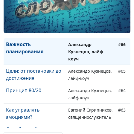
лайф-коуч
Где найти
Александр Кузнецов,
#67
дополнительное
лайф-коуч
время?
Важность
Александр
#66
планирования
Кузнецов, лайф-
коуч
Цели: от постановки до
Александр Кузнецов,
#65
достижения
лайф-коуч
Принцип 80/20
Александр Кузнецов,
#64
лайф-коуч
Как управлять
Евгений Скрипников,
#63
эмоциями?
священнослужитель
Села батарейка:
Евгений Скрипников,
#62