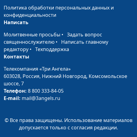
Я никому ничего не
Евгений Скрипников,
#55
Политика обработки персональных данных и
должен
священнослужитель
конфиденциальности
Написать
Умение говорить «нет»
Евгений Скрипников,
#54
священнослужитель
Молитвенные просьбы
•
Задать вопрос
священнослужителю
•
Написать главному
Слушать и слышать
Евгений Скрипников,
#53
редактору
•
Техподдержка
священнослужитель
Контакты
Давать ли обещания?
Евгений Скрипников,
#52
Телекомпания «Три Ангела»
священнослужитель
603028,
Россия, Нижний Новгород,
Комсомольское
шоссе, 7
Как реагировать на
Евгений Скрипников,
#51
Телефон:
8 800 333-84-05
сарказм?
священнослужитель
E-mail:
mail@3angels.ru
Самооправдание - враг
Евгений Скрипников,
#50
или союзник?
священнослужитель
© Все права защищены. Использование материалов
Научитесь начинать!
Евгений Скрипников,
#49
допускается только с согласия редакции.
священнослужитель