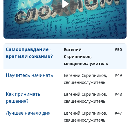
Давать ли обещания?
Евгений Скрипников,
#52
священнослужитель
Как реагировать на
Евгений Скрипников,
#51
сарказм?
священнослужитель
Самооправдание -
Евгений
#50
враг или союзник?
Скрипников,
священнослужитель
Научитесь начинать!
Евгений Скрипников,
#49
священнослужитель
Как принимать
Евгений Скрипников,
#48
решения?
священнослужитель
Лучшее начало дня
Евгений Скрипников,
#47
священнослужитель