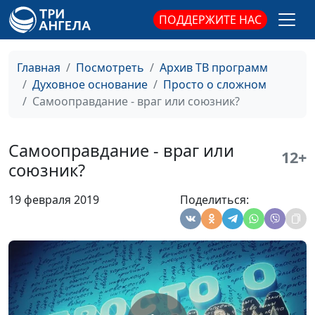
ПОДДЕРЖИТЕ НАС
Учимся учиться
Евгений Скрипников,
#59
священнослужитель
Главная
Посмотреть
Архив ТВ программ
Как правильно
Евгений Скрипников,
#58
Духовное основание
Просто о сложном
конфликтовать?
священнослужитель
Самооправдание - враг или союзник?
Кто на нас влияет?
Евгений Скрипников,
#57
священнослужитель
Самооправдание - враг или
12+
Как победить лень?
Евгений Скрипников,
#56
союзник?
священнослужитель
19 февраля 2019
Поделиться:
Я никому ничего не
Евгений Скрипников,
#55
должен
священнослужитель
Умение говорить
Евгений Скрипников,
#54
«нет»
священнослужитель
Слушать и слышать
Евгений Скрипников,
#53
священнослужитель