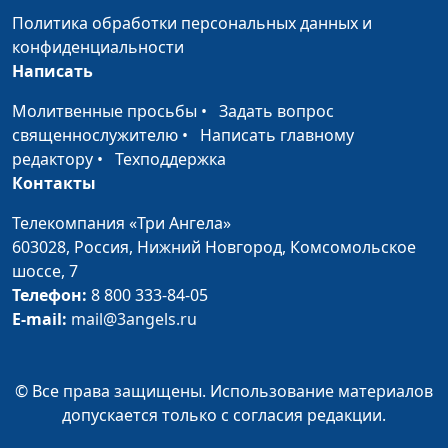
Политика обработки персональных данных и
В чем сила слов?
Антон Бойков,
#39
конфиденциальности
священнослужитель
Написать
Что делать с плохими
Антон Бойков,
#38
Молитвенные просьбы
•
Задать вопрос
привычками?
священнослужитель
священнослужителю
•
Написать главному
редактору
•
Техподдержка
Откуда у нас
Антон Бойков,
#37
Контакты
нравственные
священнослужитель
ценности?
Телекомпания «Три Ангела»
603028,
Россия, Нижний Новгород,
Комсомольское
Что выбрать для
Антон Бойков,
#36
шоссе, 7
чтения?
священнослужитель
Телефон:
8 800 333-84-05
E-mail:
mail@3angels.ru
Как научиться
Антон Бойков,
#35
прощать?
священнослужитель
Зачем Бог стал
Антон Бойков,
#34
© Все права защищены. Использование материалов
человеком?
священнослужитель
допускается только с согласия редакции.