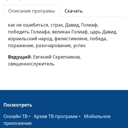
Сила благодарности
Евгений Скрипников,
#46
священнослужитель
Описание програмы
Скачать
Выйти из зоны
Евгений Скрипников,
#45
как не ошибиться, страх, Давид, Голиаф,
комфорта
священнослужитель
победить Голиафа, великан Голиаф, царь Давид,
израильский народ, филистимляне, победа,
Бой с гневом
Евгений Скрипников,
#44
поражение, разочарование, успех
священнослужитель
Ведущий
: Евгений Скрипников,
Речь - результат
Антон Бойков,
#43
священнослужитель
эволюции или Божий
священнослужитель
дар?
Секрет семейного
Антон Бойков,
#42
счастья
священнослужитель
Как разбогатеть по-
Антон Бойков,
#41
Посмотреть
настоящему?
священнослужитель
Онлайн ТВ
•
Архив ТВ программ
•
Мобильное
Довольны ли мы
Антон Бойков,
#40
приложение
жизнью?
священнослужитель