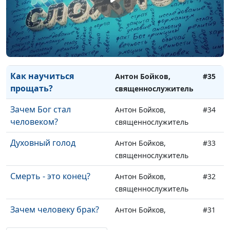
нравственные
священнослужитель
ценности?
Что выбрать для
Антон Бойков,
#36
чтения?
священнослужитель
Как научиться
Антон Бойков,
#35
прощать?
священнослужитель
Зачем Бог стал
Антон Бойков,
#34
человеком?
священнослужитель
Духовный голод
Антон Бойков,
#33
священнослужитель
Смерть - это конец?
Антон Бойков,
#32
священнослужитель
Зачем человеку брак?
Антон Бойков,
#31
священнослужитель