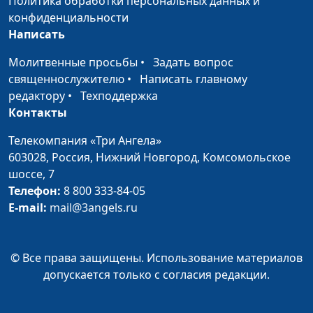
Политика обработки персональных данных и
конфиденциальности
Для чего я родился?
Антон Бойков,
#23
Написать
священнослужитель
Молитвенные просьбы
•
Задать вопрос
Как быть счастливым?
Антон Бойков,
#22
священнослужителю
•
Написать главному
священнослужитель
редактору
•
Техподдержка
Контакты
Почему нас легко
Александр Синицын,
#21
обмануть?
священнослужитель
Телекомпания «Три Ангела»
603028,
Россия, Нижний Новгород,
Комсомольское
Как избавиться от
Александр Синицын,
#20
шоссе, 7
чувства вины?
священнослужитель
Телефон:
8 800 333-84-05
Смысл жизни
Александр Синицын,
#19
E-mail:
mail@3angels.ru
священнослужитель
В чем счастье?
Александр Синицын,
#18
© Все права защищены. Использование материалов
священнослужитель
допускается только с согласия редакции.
Что такое религия?
Александр Синицын,
#17
священнослужитель