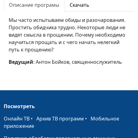
Описание програмы
Скачать
Что такое молитва?
Антон Бойков,
#30
священнослужитель
Мы часто испытываем обиды и разочарования.
Простить обидчика трудно. Некоторые люди не
Любит ли он вас?
Антон Бойков,
#29
видят смысла в прощении. Почему необходимо
священнослужитель
научиться прощать и с чего начать нелегкий
Что в жизни главное?
Антон Бойков,
#28
путь к прощению?
священнослужитель
Ведущий
: Антон Бойков, священнослужитель
Почему я выбираю
Антон Бойков,
#27
христианство?
священнослужитель
Наука и религия: есть
Антон Бойков,
#26
ли конфликт?
священнослужитель
Посмотреть
Зачем нужна мораль?
Антон Бойков,
#25
священнослужитель
Онлайн ТВ
•
Архив ТВ программ
•
Мобильное
приложение
Зависимость от чужого
Антон Бойков,
#24
мнения
священнослужитель