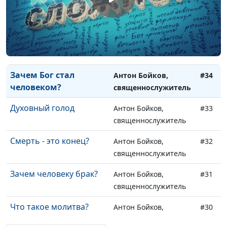
Что выбрать для
Антон Бойков,
#36
чтения?
священнослужитель
Как научиться
Антон Бойков,
#35
прощать?
священнослужитель
Зачем Бог стал
Антон Бойков,
#34
человеком?
священнослужитель
Духовный голод
Антон Бойков,
#33
священнослужитель
Смерть - это конец?
Антон Бойков,
#32
священнослужитель
Зачем человеку брак?
Антон Бойков,
#31
священнослужитель
Что такое молитва?
Антон Бойков,
#30
священнослужитель