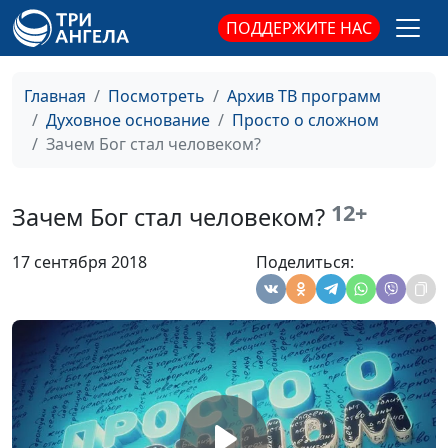
дар?
ПОДДЕРЖИТЕ НАС
Секрет семейного
Антон Бойков,
#42
счастья
священнослужитель
Главная
Посмотреть
Архив ТВ программ
Как разбогатеть по-
Антон Бойков,
#41
Духовное основание
Просто о сложном
настоящему?
священнослужитель
Зачем Бог стал человеком?
Довольны ли мы
Антон Бойков,
#40
жизнью?
священнослужитель
12+
Зачем Бог стал человеком?
В чем сила слов?
Антон Бойков,
#39
17 сентября 2018
Поделиться:
священнослужитель
Что делать с плохими
Антон Бойков,
#38
привычками?
священнослужитель
Откуда у нас
Антон Бойков,
#37
нравственные
священнослужитель
ценности?