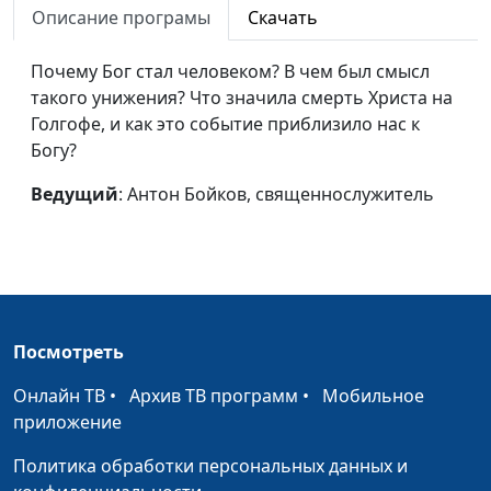
Описание програмы
Скачать
Любит ли он вас?
Антон Бойков,
#29
священнослужитель
Почему Бог стал человеком? В чем был смысл
такого унижения? Что значила смерть Христа на
Что в жизни главное?
Антон Бойков,
#28
Голгофе, и как это событие приблизило нас к
священнослужитель
Богу?
Почему я выбираю
Антон Бойков,
#27
Ведущий
: Антон Бойков, священнослужитель
христианство?
священнослужитель
Наука и религия: есть
Антон Бойков,
#26
ли конфликт?
священнослужитель
Зачем нужна мораль?
Антон Бойков,
#25
священнослужитель
Посмотреть
Зависимость от чужого
Антон Бойков,
#24
Онлайн ТВ
•
Архив ТВ программ
•
Мобильное
мнения
священнослужитель
приложение
Для чего я родился?
Антон Бойков,
#23
Политика обработки персональных данных и
священнослужитель