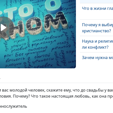
Что в жизни гл
Почему я выби
христианство?
Наука и религия
ли конфликт?
Зачем нужна м
Зависимость о
ь
чужого мнения
 вас молодой человек, скажите ему, что до свадьбы у вас 
Для чего я род
словия. Почему? Что такое настоящая любовь, как она п
еннослужитель
Как быть
счастливым?