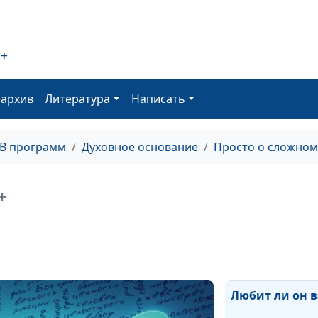
Как научиться
прощать?
2+
Зачем Бог стал
человеком?
оархив
Литература
Написать
Духовный голо
ТВ программ
Духовное основание
Просто о сложном
Смерть - это ко
+
Зачем человеку
Что такое моли
Любит ли он в