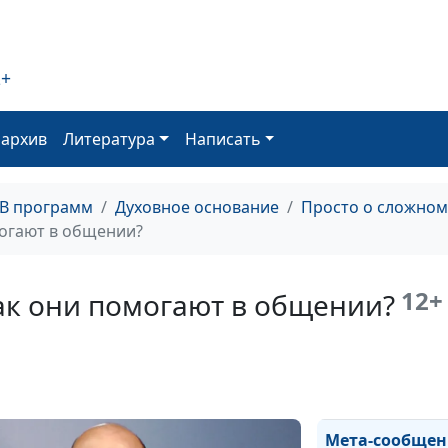
2+
оархив
Литература
Написать
ТВ программ
Духовное основание
Просто о сложном
огают в общении?
12+
ак они помогают в общении?
Границы в общ
Активно слушат
и зачем?
Мета-сообщен