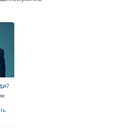
Как развить си
воли
Совместимость
браке
Гарантирует ли
сожительство
счастливый бр
Видеоигры: не
или можно в м
ди?
Воскрес Христо
им
нет?
ать
Каяться или не
не заставляет
Есть ли в Библи