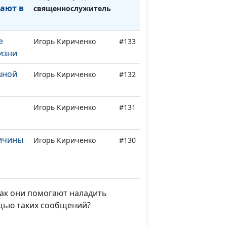
ают в
священнослужитель
е
Игорь Кириченко
#133
изни
шной
Игорь Кириченко
#132
Игорь Кириченко
#131
ичины
Игорь Кириченко
#130
и
Игорь Кириченко
#129
Как они помогают наладить
ощью таких сообщений?
е не
Игорь Кириченко
#128
тья