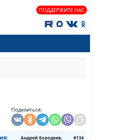
ПОДДЕРЖИТЕ НАС
ении
Андрей Бородеев,
#136
священнослужитель
Поделиться:
ь: как
Андрей Бородеев,
#135
священнослужитель
ия:
Андрей Бородеев,
#134