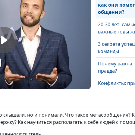
как они помог
общении?
20-30 лет: самы
важные годы ж
3 секрета успе
команды
Почему важна
правда?
Конфликты: пр
и решение
ь
Есть ли в жизн
смысл?
ко слышали, но и понимали. Что такое метасообщения? 
держку? Как научиться располагать к себе людей с пом
Когда желаемо
приносит счас
вященнослужитель