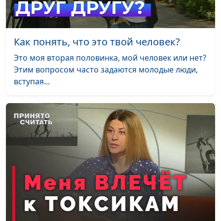
Критика в интернете:
Евгений Скрипников
#107
как реагировать?
Как понять, что это твой человек?
Дело жизни
Евгений Скрипников
#106
Это моя вторая половинка, мой человек или нет?
Этим вопросом часто задаются молодые люди,
Развитие новой
Евгений Скрипников
#105
вступая...
привычки
«Как аукнется, так и
Евгений Скрипников
#104
откликнется»
Влияние интернета на
Евгений Скрипников
#103
подростка
Интернет — польза или
Евгений Скрипников
#102
вред?
Библия. Инструкция по
Евгений Скрипников
#101
применению