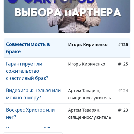
Есть ли в жизни смысл?
Игорь Кириченко
#129
Когда желаемое не
Игорь Кириченко
#128
приносит счастья
Как развить силу воли
Игорь Кириченко
#127
Совместимость в
Игорь Кириченко
#126
браке
Гарантирует ли
Игорь Кириченко
#125
сожительство
счастливый брак?
Видеоигры: нельзя или
Артем Таварян,
#124
можно в меру?
священнослужитель
Воскрес Христос или
Артем Таварян,
#123
нет?
священнослужитель
Каяться или нет? Бог не
Артем Таварян,
#122