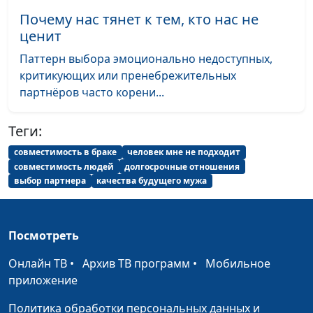
Чек-лист по Библии
Евгений Скрипников
#100
Почему нас тянет к тем, кто нас не
ценит
Благодарность
Александр Кузнецов,
#81
Паттерн выбора эмоционально недоступных,
лайф-коуч
критикующих или пренебрежительных
Методы управления
Александр Кузнецов,
#80
партнёров часто корени...
временем
лайф-коуч
Теги:
Полезные утренние
Александр Кузнецов,
#79
ритуалы
лайф-коуч
совместимость в браке
человек мне не подходит
совместимость людей
долгосрочные отношения
Пирамида Франклина:
Александр Кузнецов,
#78
выбор партнера
качества будущего мужа
учимся планировать
лайф-коуч
Победить
Александр Кузнецов,
#77
Посмотреть
неуравновешенность
лайф-коуч
Онлайн ТВ
•
Архив ТВ программ
•
Мобильное
Планирование целей на
Александр Кузнецов,
#76
приложение
год
лайф-коуч
Политика обработки персональных данных и