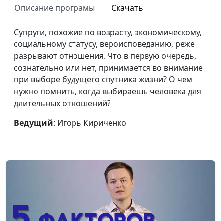
заставляет
священнослужитель
Описание програмы
Скачать
Есть ли в Библии что-то
Артем Таварян,
#121
Супруги, похожие по возрасту, экономическому,
лишнее?
священнослужитель
социальному статусу, вероисповеданию, реже
разрывают отношения. Что в первую очередь,
Как понять Библию?
Артем Таварян,
#120
сознательно или нет, принимается во внимание
священнослужитель
при выборе будущего спутника жизни? О чем
А если Библию
Артем Таварян,
#119
нужно помнить, когда выбираешь человека для
изменили?
священнослужитель
длительных отношений?
Библия и наука -
Артем Таварян,
#118
Ведущий
: Игорь Кириченко
противоречий нет
священнослужитель
Противоречия в
Артем Таварян,
#117
Библии
священнослужитель
Библия это не мифы
Артем Таварян,
#116
священнослужитель
Будешь читать Библию
Артем Таварян,
#115