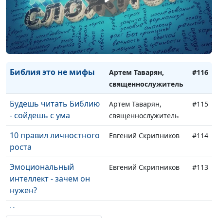
Библия и наука -
Артем Таварян,
#118
противоречий нет
священнослужитель
Противоречия в
Артем Таварян,
#117
Библии
священнослужитель
Библия это не мифы
Артем Таварян,
#116
священнослужитель
Будешь читать Библию
Артем Таварян,
#115
- сойдешь с ума
священнослужитель
10 правил личностного
Евгений Скрипников
#114
роста
Эмоциональный
Евгений Скрипников
#113
интеллект - зачем он
нужен?
Как создается
Евгений Скрипников
#112