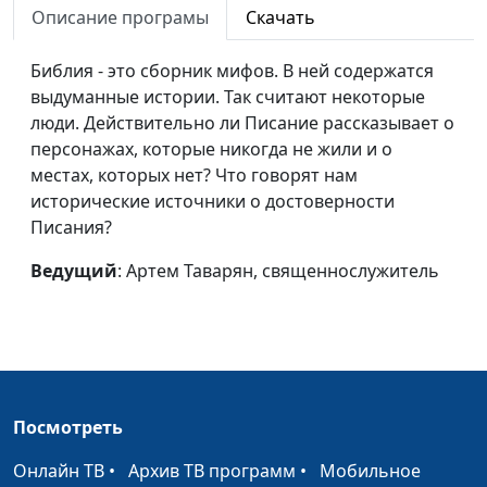
настоящий успех?
Описание програмы
Скачать
4 основные темы
Евгений Скрипников
#111
Библия - это сборник мифов. В ней содержатся
Библии
выдуманные истории. Так считают некоторые
люди. Действительно ли Писание рассказывает о
Инструкция по
Евгений Скрипников
#110
персонажах, которые никогда не жили и о
созданию семьи
местах, которых нет? Что говорят нам
Постановка целей
Евгений Скрипников
#109
исторические источники о достоверности
Писания?
Польза прощения
Евгений Скрипников
#108
Ведущий
: Артем Таварян, священнослужитель
Критика в интернете:
Евгений Скрипников
#107
как реагировать?
Дело жизни
Евгений Скрипников
#106
Развитие новой
Евгений Скрипников
#105
привычки
Посмотреть
«Как аукнется, так и
Онлайн ТВ
•
Архив ТВ программ
•
Мобильное
Евгений Скрипников
#104