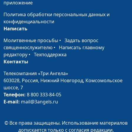
откликнется»
приложение
Политика обработки персональных данных и
Влияние интернета на
Евгений Скрипников
#103
конфиденциальности
подростка
Написать
Интернет — польза
Евгений Скрипников
#102
Молитвенные просьбы
•
Задать вопрос
или вред?
священнослужителю
•
Написать главному
Библия. Инструкция по
Евгений Скрипников
#101
редактору
•
Техподдержка
применению
Контакты
Чек-лист по Библии
Евгений Скрипников
#100
Телекомпания «Три Ангела»
603028,
Россия, Нижний Новгород,
Комсомольское
Благодарность
Александр Кузнецов,
#81
шоссе, 7
лайф-коуч
Телефон:
8 800 333-84-05
E-mail:
mail@3angels.ru
Методы управления
Александр Кузнецов,
#80
временем
лайф-коуч
Полезные утренние
© Все права защищены. Использование материалов
Александр Кузнецов,
#79
ритуалы
допускается только с согласия редакции.
лайф-коуч