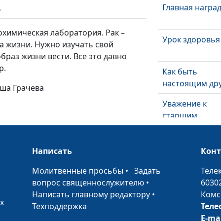
Главная награ
ь
химическая лаборатория. Рак –
Урок здоровья
а жизни. Нужно изучать свой
браз жизни вести. Все это давно
р.
Как быть
настоящим др
аша Грачева
Уважение к
старшим
Разделение му
Написать
Кон
•
Молитвенные просьбы
•
Задать
Теле
вопрос священнослужителю
•
6030
Написать главному редактору
•
Комс
х
Техподдержка
Теле
E-ma