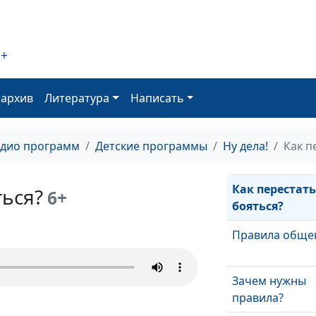
2+
оархив
Литература
Написать
Настоящая лю
адио программ
Детские программы
Ну дела!
Как п
Как перестат
ться?
6+
бояться?
Правила обще
Зачем нужны
правила?