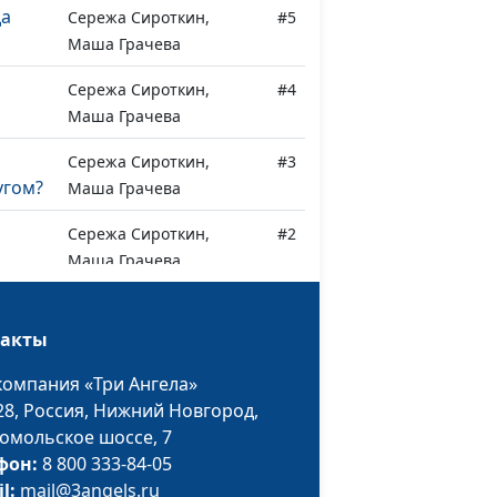
да
Сережа Сироткин,
#5
Маша Грачева
Сережа Сироткин,
#4
Маша Грачева
Сережа Сироткин,
#3
угом?
Маша Грачева
Сережа Сироткин,
#2
Маша Грачева
сора
Сережа Сироткин,
#1
Маша Грачева
такты
компания «Три Ангела»
28,
Россия, Нижний Новгород,
омольское шоссе, 7
фон:
8 800 333-84-05
il:
mail@3angels.ru