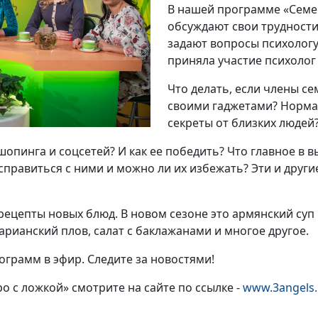
В нашей программе «Семе
обсуждают свои трудности,
Next
задают вопросы психологу
приняла участие психолог
Что делать, если члены с
своими гаджетами? Норма
секреты от близких людей
шопинга и соцсетей? И как ее победить? Что главное в 
 справиться с ними и можно ли их избежать? Эти и друг
ецепты новых блюд. В новом сезоне это армянский суп 
арианский плов, салат с баклажанами и многое другое.
грамм в эфир. Следите за новостями!
 с ложкой» смотрите на сайте по ссылке -
www.3angels.