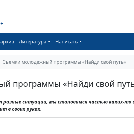
2+
оархив
Литература
Написать
Съемки молодежный программы «Найди свой путь»
й программы «Найди свой пут
т разные ситуации, мы становимся частью каких-то 
ит в своих руках.