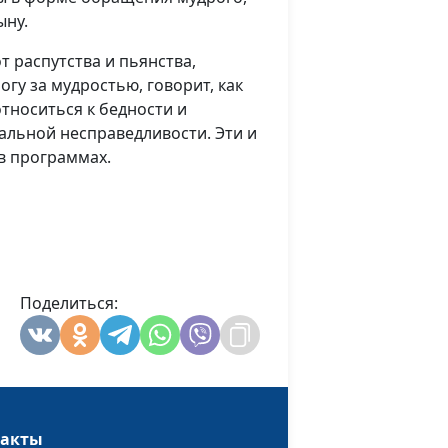
ыну.
т распутства и пьянства,
гу за мудростью, говорит, как
относиться к бедности и
циальной несправедливости. Эти и
в программах.
Поделиться:
такты