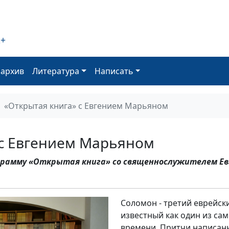
2+
оархив
Литература
Написать
«Открытая книга» с Евгением Марьяном
 с Евгением Марьяном
ограмму «Открытая книга» со священнослужителем Е
Соломон - третий еврейски
известный как один из са
времени. Притчи написан