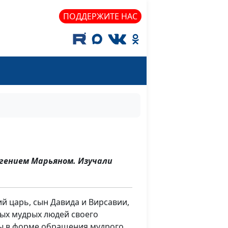
ПОДДЕРЖИТЕ НАС
вгением Марьяном. Изучали
й царь, сын Давида и Вирсавии,
мых мудрых людей своего
ы в форме обращения мудрого,