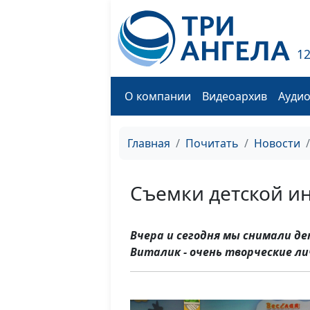
1
О компании
Видеоархив
Ауди
Главная
Почитать
Новости
Съемки детской и
Вчера и сегодня мы снимали д
Виталик - очень творческие л