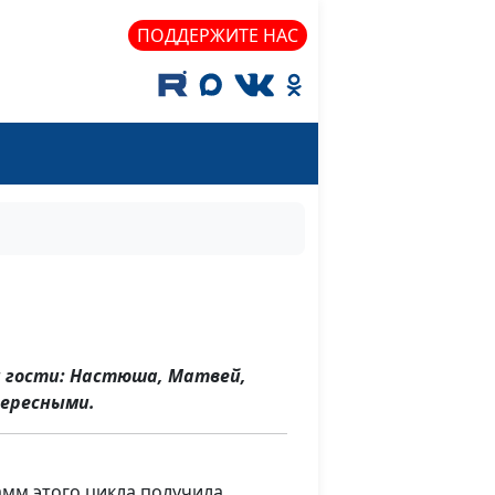
ПОДДЕРЖИТЕ НАС
и гости: Настюша, Матвей,
тересными.
амм этого цикла получила