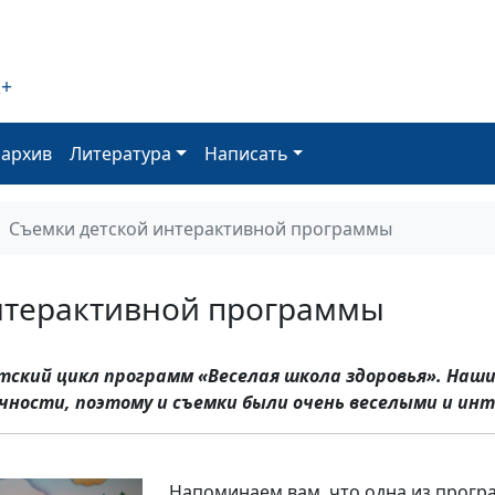
2+
оархив
Литература
Написать
Съемки детской интерактивной программы
нтерактивной программы
етский цикл программ «Веселая школа здоровья». Наш
ичности, поэтому и съемки были очень веселыми и ин
Напоминаем вам, что одна из прогр