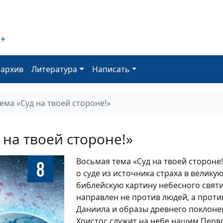
2+
оархив
Литература
Написать
ема «Суд на твоей стороне!»
 на твоей стороне!»
Восьмая тема «Суд на твоей сторон
о суде из источника страха в велик
библейскую картину небесного святи
направлен не против людей, а проти
Даниила и образы древнего поклонен
Христос служит на небе нашим Пер