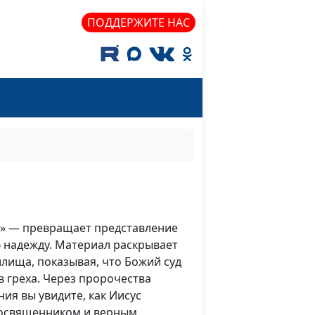
ПОДДЕРЖИТЕ НАС
е!» — превращает представление
ую надежду. Материал раскрывает
лища, показывая, что Божий суд
в греха. Через пророчества
ия вы увидите, как Иисус
восвященником и верным