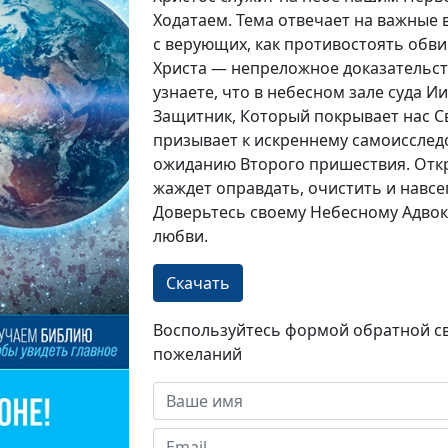
Ходатаем. Тема отвечает на важные 
с верующих, как противостоять обв
Христа — непреложное доказательст
узнаете, что в небесном зале суда И
Защитник, Который покрывает нас С
призывает к искреннему самоисслед
ожиданию Второго пришествия. Откр
жаждет оправдать, очистить и навсег
Доверьтесь своему Небесному Адвока
любви.
Скачать
Воспользуйтесь формой обратной св
пожеланий