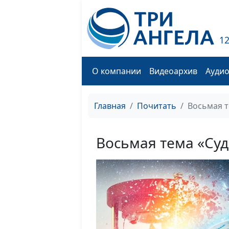
1
О компании
Видеоархив
Ауди
Главная
Почитать
Восьмая т
Восьмая тема «Суд