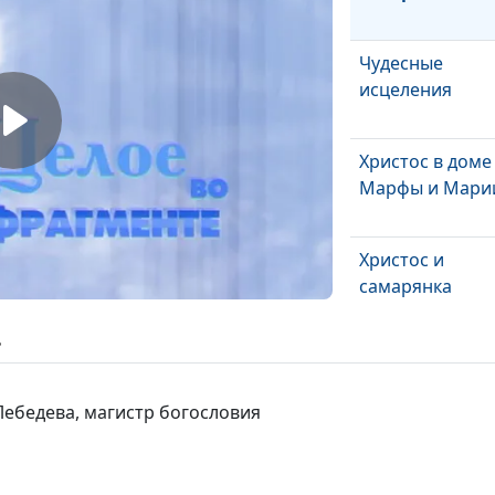
Чудесные
исцеления
Христос в доме
Марфы и Мари
Христос и
самарянка
ь
Брак в Кане
Галилейской
Лебедева, магистр богословия
Призвание
учеников