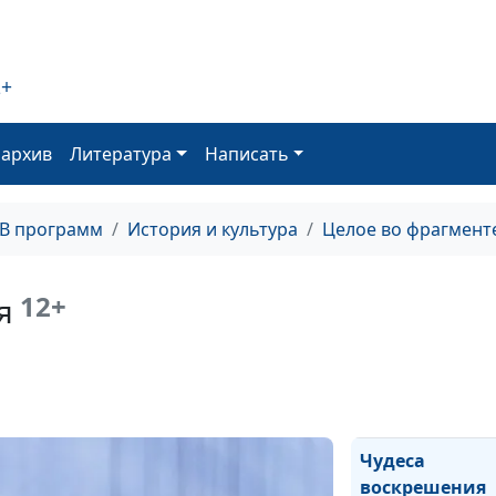
Тайная вечеря
2+
Изгнание
торгующих из
храма
оархив
Литература
Написать
Христос
проповедующи
ТВ программ
История и культура
Целое во фрагмент
Преображение
12+
я
Христос —
повелитель
природы
Чудеса
воскрешения