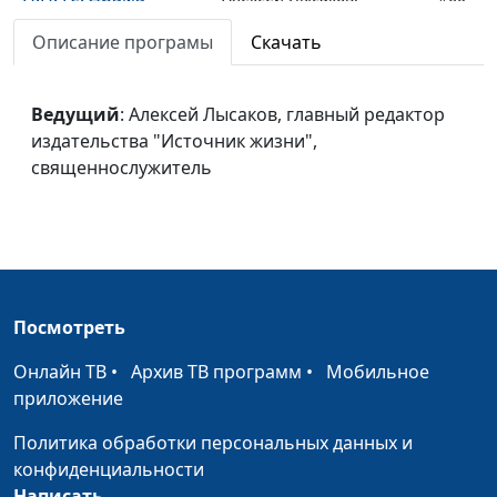
жизни
главный редактор
Описание програмы
Скачать
(продолжение).
издательства "Источник
жизни",
священнослужитель
Ведущий
: Алексей Лысаков, главный редактор
издательства "Источник жизни",
Н.Н. Ге. Драма
Алексей Лысаков,
#59
священнослужитель
жизни.
главный редактор
издательства "Источник
жизни",
священнослужитель
Л.Н. Толстой.
Алексей Лысаков,
#58
Мытарства разума
Посмотреть
главный редактор
на путях к вере
издательства "Источник
Онлайн ТВ
•
Архив ТВ программ
•
Мобильное
(третья часть).
жизни",
приложение
священнослужитель
Политика обработки персональных данных и
Л.Н. Толстой.
Алексей Лысаков,
#57
конфиденциальности
Мытарства разума
главный редактор
Написать