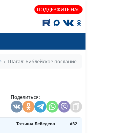
Елена Львовна Рудой,
#38
магистр богословия
ПОДДЕРЖИТЕ НАС
нь
Елена Львовна Рудой,
#37
магистр богословия
Елена Львовна Рудой,
#36
магистр богословия
е
Шагал: Библейское послание
Елена Львовна Рудой,
#35
магистр богословия
ности
Елена Львовна Рудой,
#34
магистр богословия
Поделиться:
Татьяна Лебедева
#33
Татьяна Лебедева
#32