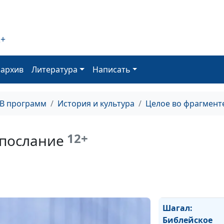
Давид и Саул
Последняя пес
2+
патриарха
Библейские
оархив
Литература
Написать
музыкальные
инструменты
ТВ программ
История и культура
Целое во фрагмент
Песнь у моря
12+
 послание
Музыка из веч
Шагал: Белое
распятие
Шагал:
Библейское