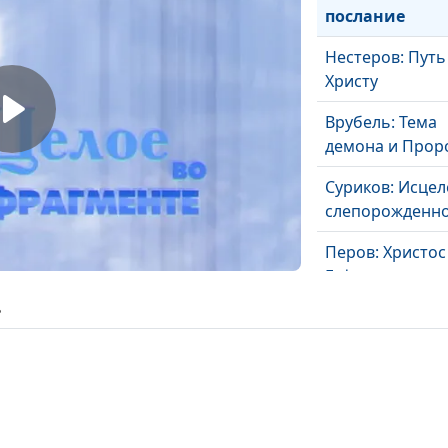
послание
Нестеров: Путь
Христу
Врубель: Тема
демона и Прор
Суриков: Исце
слепорожденн
Перов: Христос
Гефсиманском 
ь
Брюллов:
Религиозные
сюжеты
Крамской: Хрис
пустыне