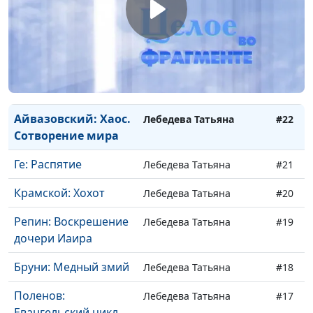
Петров-Водкин:
Татьяна Лебедева
#24
Христос - Сеятель
Васнецов:
Татьяна Лебедева
#23
Религиозная
живопись
Айвазовский: Хаос.
Лебедева Татьяна
#22
Сотворение мира
Ге: Распятие
Лебедева Татьяна
#21
Крамской: Хохот
Лебедева Татьяна
#20
Репин: Воскрешение
Лебедева Татьяна
#19
дочери Иаира
Бруни: Медный змий
Лебедева Татьяна
#18
Поленов:
Лебедева Татьяна
#17
Евангельский цикл