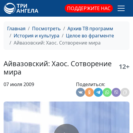
Врубель: Тема
Татьяна Лебедева
#30
ПОДДЕРЖИТЕ НАС
демона и Пророка
Суриков: Исцеление
Татьяна Лебедева
#29
Главная
Посмотреть
Архив ТВ программ
слепорожденного
История и культура
Целое во фрагменте
Айвазовский: Хаос. Сотворение мира
Перов: Христос в
Татьяна Лебедева
#28
Гефсиманском саду
Айвазовский: Хаос. Сотворение
12+
Брюллов:
Татьяна Лебедева
#27
мира
Религиозные
сюжеты
07 июля 2009
Поделиться:
Крамской: Христос в
Татьяна Лебедева
#26
пустыне
Боровиковский:
Татьяна Лебедева
#25
Религиозные
сюжеты