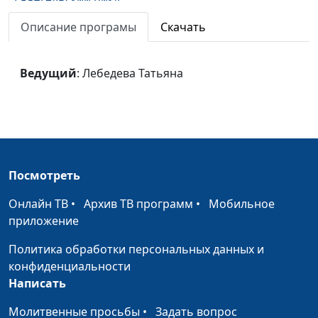
Описание програмы
Скачать
Поленов: Христос и
Лебедева Татьяна
#16
грешница
Ведущий
: Лебедева Татьяна
Левитан: Над
Лебедева Татьяна
#15
вечным покоем
Ге: Что есть истина
Лебедева Татьяна
#14
Иванов: Библейские
Лебедева Татьяна
#13
эскизы
Посмотреть
Иванов: Явление
Лебедева Татьяна
#12
Онлайн ТВ
•
Архив ТВ программ
•
Мобильное
Христа народу
приложение
Политика обработки персональных данных и
конфиденциальности
Написать
Молитвенные просьбы
•
Задать вопрос