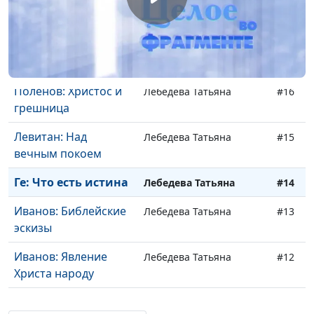
Бруни: Медный змий
Лебедева Татьяна
#18
Поленов:
Лебедева Татьяна
#17
Евангельский цикл
Поленов: Христос и
Лебедева Татьяна
#16
грешница
Левитан: Над
Лебедева Татьяна
#15
вечным покоем
Ге: Что есть истина
Лебедева Татьяна
#14
Иванов: Библейские
Лебедева Татьяна
#13
эскизы
Иванов: Явление
Лебедева Татьяна
#12
Христа народу