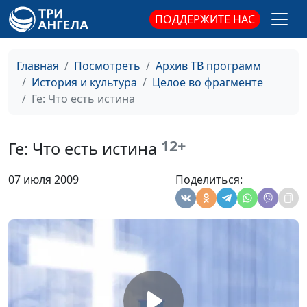
Боровиковский:
Татьяна Лебедева
#25
ПОДДЕРЖИТЕ НАС
Религиозные
сюжеты
Главная
Посмотреть
Архив ТВ программ
Петров-Водкин:
Татьяна Лебедева
#24
История и культура
Целое во фрагменте
Христос - Сеятель
Ге: Что есть истина
Васнецов:
Татьяна Лебедева
#23
Религиозная
12+
Ге: Что есть истина
живопись
Айвазовский: Хаос.
Лебедева Татьяна
#22
07 июля 2009
Поделиться:
Сотворение мира
Ге: Распятие
Лебедева Татьяна
#21
Крамской: Хохот
Лебедева Татьяна
#20
Репин: Воскрешение
Лебедева Татьяна
#19
дочери Иаира