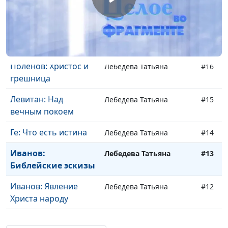
Бруни: Медный змий
Лебедева Татьяна
#18
Поленов:
Лебедева Татьяна
#17
Евангельский цикл
Поленов: Христос и
Лебедева Татьяна
#16
грешница
Левитан: Над
Лебедева Татьяна
#15
вечным покоем
Ге: Что есть истина
Лебедева Татьяна
#14
Иванов:
Лебедева Татьяна
#13
Библейские эскизы
Иванов: Явление
Лебедева Татьяна
#12
Христа народу