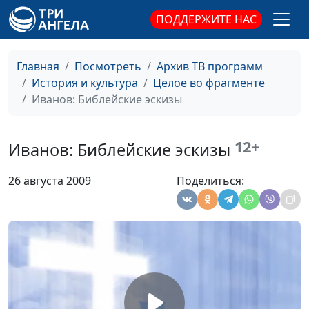
Боровиковский:
Татьяна Лебедева
#25
ПОДДЕРЖИТЕ НАС
Религиозные
сюжеты
Главная
Посмотреть
Архив ТВ программ
Петров-Водкин:
Татьяна Лебедева
#24
История и культура
Целое во фрагменте
Христос - Сеятель
Иванов: Библейские эскизы
Васнецов:
Татьяна Лебедева
#23
Религиозная
12+
Иванов: Библейские эскизы
живопись
Айвазовский: Хаос.
Лебедева Татьяна
#22
26 августа 2009
Поделиться:
Сотворение мира
Ге: Распятие
Лебедева Татьяна
#21
Крамской: Хохот
Лебедева Татьяна
#20
Репин: Воскрешение
Лебедева Татьяна
#19
дочери Иаира