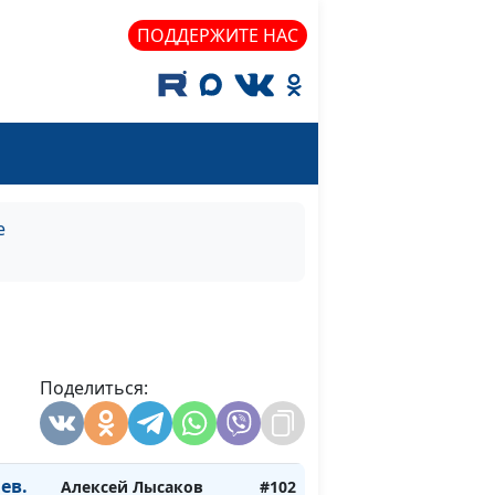
ихая
ПОДДЕРЖИТЕ НАС
 кто
Алексей Лысаков
#107
Алексей Лысаков
#106
низма
в.
Алексей Лысаков
#105
е
Алексей Лысаков
#104
Добро
не
Поделиться:
Алексей Лысаков
#103
ьшим
ев.
Алексей Лысаков
#102