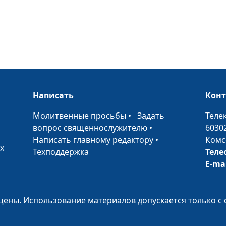
храма
Христос
проповедующи
Преображение
Написать
Кон
Христос —
повелитель
•
Молитвенные просьбы
•
Задать
Теле
природы
вопрос священнослужителю
•
6030
Написать главному редактору
•
Комс
Чудеса
х
Техподдержка
Теле
воскрешения
E-ma
Чудесные
ены. Использование материалов допускается только с 
исцеления