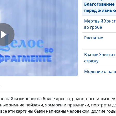
Благоговение
перед жизнью
Мертвый Христ
во гробе
Распятие
Взятие Христа 
стражу
Моление о чаш
ь
Тайная вечеря
удно найти живописца более яркого, радостного и жизн
чные зимние пейзажи, ярмарки и праздники, портреты д
Изгнание
о все эти картины были написаны человеком, долгие го
торгующих из