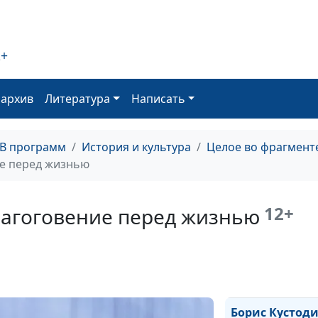
воскресение М
Мункачи
Если Бог за нас,
2+
против нас?
Стефан Цвейг.
оархив
Литература
Написать
Трагедия гума
Сергей Довлато
ТВ программ
История и культура
Целое во фрагмент
Тоска по норме
ие перед жизнью
Зинаида
Серебрякова. 
12+
лагоговение перед жизнью
в каждой карти
Жан Вейднер.
Человек с бол
сердцем
Борис Кустоди