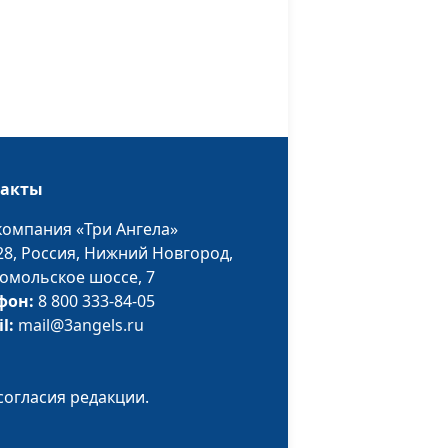
Татьяна Лебедева,
#95
й
магистр богословия
Татьяна Викторовна
#94
Лебедева, магистр
богословия
такты
Татьяна Викторовна
#93
Лебедева, магистр
компания «Три Ангела»
богословия
28,
Россия, Нижний Новгород,
омольское шоссе, 7
Татьяна Викторовна
#92
фон:
8 800 333-84-05
Лебедева, магистр
il:
mail@3angels.ru
богословия
Татьяна Викторовна
#91
согласия редакции.
Лебедева, магистр
богословия