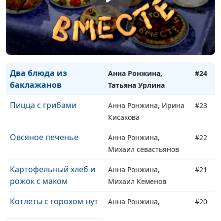
Хингалш с тыквой
Анна Ронжина,
#26
Наталья Яшкина
Борщ с черносливом и
Анна Ронжина,
#25
ризотто
Наталья Яшкина
Два блюда из
Анна Ронжина,
#24
баклажанов
Татьяна Урлина
Пицца с грибами
Анна Ронжина, Ирина
#23
Кисакова
Овсяное печенье
Анна Ронжина,
#22
Михаил севастьянов
Картофельный хлеб и
Анна Ронжина,
#21
рожок с маком
Михаил Кеменов
Котлеты с горохом нут
Анна Ронжина,
#20
Валентина Зайцева