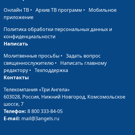
черничный пай
Светлана Баринова
Онлайн ТВ
•
Архив ТВ программ
•
Мобильное
Салаты с цветной
приложение
Анна Ронжина,
#12
капустой
Любовь Русина
Политика обработки персональных данных и
конфиденциальности
Фаршированные
Анна Ронжина,
#11
Написать
овощи
Марина Кочкарева
Молитвенные просьбы
•
Задать вопрос
Зразы и блины с
Анна Ронжина,
#10
священнослужителю
•
Написать главному
чечевицей
Марина Кочкарева
редактору
•
Техподдержка
Суп из красной
Анна Ронжина,
#9
Контакты
чечевицы
Марина Кочкарева
Телекомпания «Три Ангела»
Сладкий плов
Анна Ронжина,
#8
603028,
Россия, Нижний Новгород,
Комсомольское
Марина Кочкарева
шоссе, 7
Телефон:
8 800 333-84-05
Домашние мюсли
Анна Ронжина, Галина
#7
E-mail:
mail@3angels.ru
Маресова
Хамос, мексиканское
Анна Ронжина,
#6