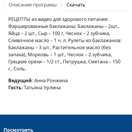
Описание програмы
Скачать
Салат «Солнечный» и
Анна Ронжина, Сергей
#19
«Северный»
Перминов
РЕЦЕПТЫ из видео для здорового питания:
Фаршированные баклажаны: Баклажаны – 2шт.,
Кыстыбый с
Анна Ронжина,
#18
Яйца – 2 шт., Сыр – 100 г, Чеснок – 2 зубчика,
картошкой
Надежда
Сливочное масло – 1 ч. л. Рулеты из баклажанов:
Мартыканова
Баклажаны – 3 шт., Растительное масло (без
Простой яблочный
Анна Ронжина, Елена
#17
запаха), Морковь – 1 шт., Чеснок – 2 зубчика,
пирог
Варнавская
Грецкие орехи – 1/2 ст., Петрушка, Сметана – 150
г., Соль.
Фасоль в томате, салат
Анна Ронжина, Игорь
#16
«Кимчи»
Тимофеев
Ведущий
: Анна Ронжина
Гость
: Татьяна Урлина
Мюсли с бананом,
Анна Ронжина,
#15
арахисовое масло
Алексей Будников
Капустный шницель
Анна Ронжина, Елена
#14
Уткина
Черника на зиму и
Посмотреть
Анна Ронжина,
#13