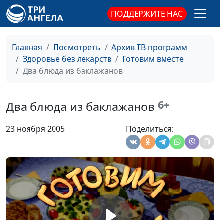
День второй
ПОДДЕРЖИТЕ НАС
Планирование
Анна Ронжина,
#32
питания на неделю.
Надежда Иванова
Главная
Посмотреть
Архив ТВ программ
День первый
Здоровье без лекарств
Готовим вместе
Фаршированный
Анна Ронжина,
#31
Два блюда из баклажанов
картофель
Татьяна Урлина
Творожно-морковная
Анна Ронжина,
#30
6+
Два блюда из баклажанов
запеканка
Татьяна Урлина
23 ноября 2005
Поделиться:
Хапама. Армянское
Анна Ронжина,
#29
блюдо
Татьяна Урлина
Ореховые трубочки
Анна Ронжина,
#28
Татьяна Урлина
Соусы для салатов
Анна Ронжина,
#27
Наталья Яшкина