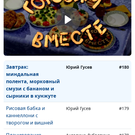
Тыквенный суп-пюре с
Юрий Гусев
#182
имбирем и шпинатные
блины с грибной
начинкой
Запеканка из творога с
Юрий Гусев
#181
морковью и яблоками
и пшенник
Завтрак:
Юрий Гусев
#180
миндальная
полента, морковный
смузи с бананом и
сырники в кунжуте
Рисовая бабка и
Юрий Гусев
#179
каннеллони с
творогом и вишней
Планирование