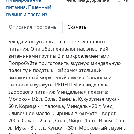
Ангелина Дубровина
#178
питания. Пшенный
пудинг и паста из
творога
Описание програмы
Скачать
Полезные десерты
Ангелина Дубровина
#177
Блюда из круп лежат в основе здорового
Полезные жиры
Ангелина Дубровина
#176
питания. Они обеспечивают нас энергией,
витаминами группы В и микроэлементами.
Рецепты блюд из
Ангелина Дубровина
#175
Попробуйте приготовить вкусную миндальную
фруктов
поленту и подать к ней замечательный
витаминный морковный смузи с бананом и
Рецепты блюд из
Ангелина Дубровина
#174
сырники в кунжуте. РЕЦЕПТЫ из видео для
овощей
здорового питания: Миндальная полента:
Продукты, богатые
Ангелина Дубровина
#173
Молоко - 1/2 л, Соль, Ваниль, Кукурузная мука -
белком
60 г, Корица - 1 палочка, Миндаль - 20 г, Мёд,
Сливочное масло. Сырники в кунжуте: Творог -
Зерновые
Ангелина Дубровина
#172
200 г, Сахар - 2 ч. л., Соль, Яйцо - 1 шт., Изюм - 2 ст.
л., Мука - 3 ст. л., Кунжут - 30 г. Морковный смузи с
Хлебопечение
Ангелина Дубровина
#171