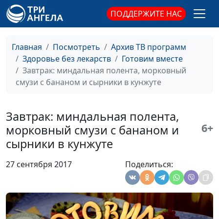
ПОДДЕРЖИТЕ НАС
Яблочно-овсяный
Юрий Гусев
#187
пирог и смузи с
апельсиновым соком
Главная
Посмотреть
Архив ТВ программ
и киви
Здоровье без лекарств
Готовим вместе
Завтрак: миндальная полента, морковный
Чалпак и томатный
Юрий Гусев
#186
смузи с бананом и сырники в кунжуте
смузи
Тыква под молочным
Юрий Гусев
#185
Завтрак: миндальная полента,
соусом и сладкий рис с
6+
морковный смузи с бананом и
фруктами
сырники в кунжуте
Соте с баклажанами и
Юрий Гусев
#184
27 сентября 2017
Поделиться:
французский
открытый пирог «Киш»
с зеленью
Овощная лазанья
Юрий Гусев
#183