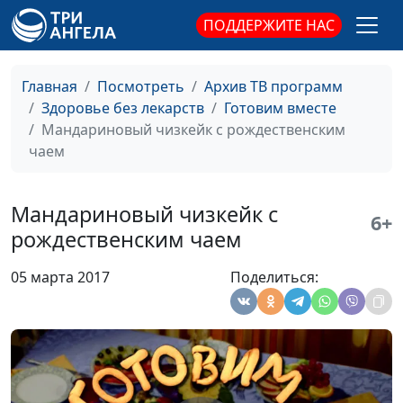
смузи с бананом и
ПОДДЕРЖИТЕ НАС
сырники в кунжуте
Рисовая бабка и
Юрий Гусев
#179
Главная
Посмотреть
Архив ТВ программ
каннеллони с
Здоровье без лекарств
Готовим вместе
творогом и вишней
Мандариновый чизкейк с рождественским
чаем
Планирование
Ангелина Дубровина
#178
питания. Пшенный
пудинг и паста из
Мандариновый чизкейк с
творога
6+
рождественским чаем
Полезные десерты
Ангелина Дубровина
#177
05 марта 2017
Поделиться:
Полезные жиры
Ангелина Дубровина
#176
Рецепты блюд из
Ангелина Дубровина
#175
фруктов
Рецепты блюд из
Ангелина Дубровина
#174