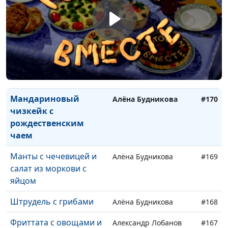
овощей
Продукты, богатые
Ангелина Дубровина
#173
белком
Зерновые
Ангелина Дубровина
#172
Хлебопечение
Ангелина Дубровина
#171
Мандариновый
Алёна Будникова
#170
чизкейк с
рождественским
чаем
Манты с чечевицей и
Алёна Будникова
#169
салат из моркови с
яйцом
Штрудель с грибами
Алёна Будникова
#168
Фриттата с овощами и
Александр Лобанов
#167