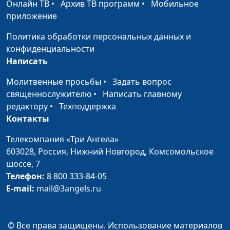
Домашние сладости
Исакова Надежда
#161
Онлайн ТВ
•
Архив ТВ программ
•
Мобильное
приложение
Фалафель
Юлия Ключникова
#160
Политика обработки персональных данных и
Обед в восточном
Юлия Ключникова
#159
конфиденциальности
стиле
Написать
Вегетарианские роллы
Алексей Вавилов,
#158
Молитвенные просьбы
•
Задать вопрос
шеф-повар центра
священнослужителю
•
Написать главному
здоровья «Дорога
редактору
•
Техподдержка
жизни»
Контакты
Тофу, запеченный в
Алексей Вавилов,
#157
Телекомпания «Три Ангела»
нори
шеф-повар центра
603028,
Россия, Нижний Новгород,
Комсомольское
здоровья «Дорога
шоссе, 7
жизни»
Телефон:
8 800 333-84-05
E-mail:
mail@3angels.ru
Торт «Шоколадная
Ангелина Дубровина
#156
лакомка» и мороженое
«Шоколадное
© Все права защищены. Использование материалов
облачко»