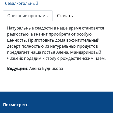
безалкогольный
глинтвейн
Описание програмы
Скачать
Фокачча и овощное
Александр Лобанов
#166
рагу с нутом
Натуральные сладости в наше время становятся
редкостью, а значит приобретают особую
Итальянский суп
Александр Лобанов
#165
ценность. Приготовить дома восхитительный
Минестроне и паста с
десерт полностью из натуральных продуктов
соусом песто
предлагает наша гостья Алена. Мандариновый
чизкейк подадим к столу с рождественским чаем.
Сладкий стол с
Анна Малышева
#164
минимумом калорий
Ведущий
: Алёна Будникова
Обед с гречневой
Анна Малышева
#163
лапшой
Банановый рулет и
Исакова Надежда
#162
коктейль из сельдерея
с яблоками
Посмотреть