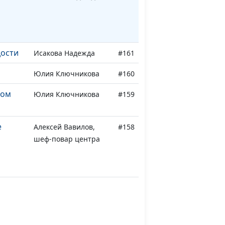
ости
Исакова Надежда
#161
Юлия Ключникова
#160
ном
Юлия Ключникова
#159
е
Алексей Вавилов,
#158
шеф-повар центра
здоровья «Дорога
жизни»
ый в
Алексей Вавилов,
#157
шеф-повар центра
здоровья «Дорога
жизни»