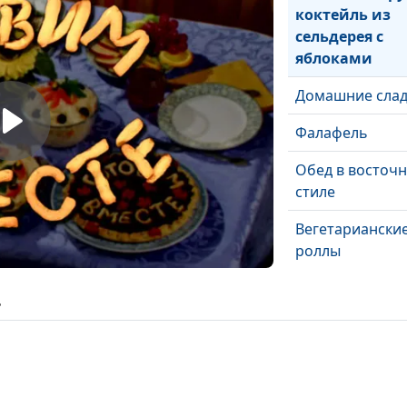
коктейль из
сельдерея с
яблоками
Домашние слад
Фалафель
Обед в восточ
стиле
Вегетариански
роллы
ь
Тофу, запеченн
нори