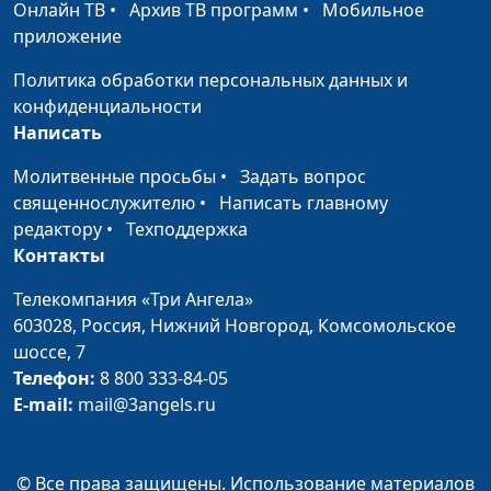
Онлайн ТВ
•
Архив ТВ программ
•
Мобильное
Крисп вишневый
приложение
Анна Ронжина
#4
Политика обработки персональных данных и
Плов с картошкой
Анна Ронжина,
#3
конфиденциальности
Марина Кочкарева
Написать
Пахлава армянская
Анна Ронжина,
#2
Молитвенные просьбы
•
Задать вопрос
Марина Кочкарева
священнослужителю
•
Написать главному
Аджаб-сандал
Анна Ронжина,
#1
редактору
•
Техподдержка
Марина Кочкарева
Контакты
Телекомпания «Три Ангела»
603028,
Россия, Нижний Новгород,
Комсомольское
шоссе, 7
Телефон:
8 800 333-84-05
E-mail:
mail@3angels.ru
© Все права защищены. Использование материалов