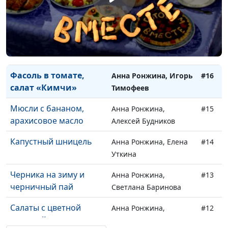
картошкой
Надежда
Мартыканова
Простой яблочный
Анна Ронжина, Елена
#17
пирог
Варнавская
Фасоль в томате,
Анна Ронжина, Игорь
#16
салат «Кимчи»
Тимофеев
Мюсли с бананом,
Анна Ронжина,
#15
арахисовое масло
Алексей Будников
Капустный шницель
Анна Ронжина, Елена
#14
Уткина
Черника на зиму и
Анна Ронжина,
#13
черничный пай
Светлана Баринова
Салаты с цветной
Анна Ронжина,
#12
капустой
Любовь Русина