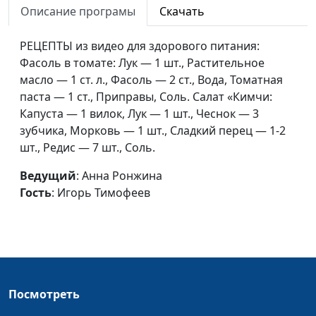
Описание програмы
Скачать
Фаршированные
Анна Ронжина,
#11
овощи
Марина Кочкарева
РЕЦЕПТЫ из видео для здорового питания:
Фасоль в томате: Лук — 1 шт., Растительное
Зразы и блины с
Анна Ронжина,
#10
масло — 1 ст. л., Фасоль — 2 ст., Вода, Томатная
чечевицей
Марина Кочкарева
паста — 1 ст., Приправы, Соль. Салат «Кимчи:
Суп из красной
Анна Ронжина,
#9
Капуста — 1 вилок, Лук — 1 шт., Чеснок — 3
чечевицы
Марина Кочкарева
зубчика, Морковь — 1 шт., Сладкий перец — 1-2
шт., Редис — 7 шт., Соль.
Сладкий плов
Анна Ронжина,
#8
Марина Кочкарева
Ведущий
: Анна Ронжина
Гость
: Игорь Тимофеев
Домашние мюсли
Анна Ронжина, Галина
#7
Маресова
Хамос, мексиканское
Анна Ронжина,
#6
буррито
Екатерина Баринова
Салат с баклажанами
Посмотреть
Анна Ронжина,
#5
Марина Кочкарева