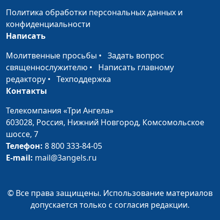
сухариками и красной
Политика обработки персональных данных и
фасолью
конфиденциальности
Написать
Тыквенный суп и
Ангелина Дубровина
#149
соевый омлет
Молитвенные просьбы
•
Задать вопрос
священнослужителю
•
Написать главному
Фасолево-гречневые
Анна Рыжова
#148
редактору
•
Техподдержка
котлеты с чесночным
Контакты
сырным соусом
Телекомпания «Три Ангела»
Овощная запеканка с
Анна Рыжова
#147
603028,
Россия, Нижний Новгород,
Комсомольское
чечевицей и
шоссе, 7
томатным соусом
Телефон:
8 800 333-84-05
E-mail:
mail@3angels.ru
Салаты с адыгейской
Светлана Приписнова
#146
солью
Живая каша, зеленый
© Все права защищены. Использование материалов
Светлана Приписнова
#145
коктейль и ягодные
допускается только с согласия редакции.
лавашики