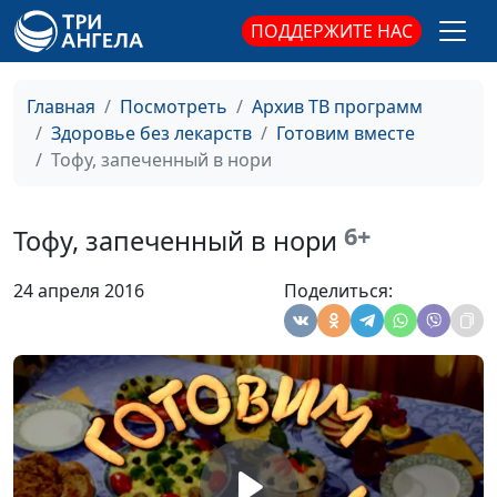
Итальянский суп
ПОДДЕРЖИТЕ НАС
Александр Лобанов
#165
Минестроне и паста с
соусом песто
Главная
Посмотреть
Архив ТВ программ
Сладкий стол с
Анна Малышева
#164
Здоровье без лекарств
Готовим вместе
минимумом калорий
Тофу, запеченный в нори
Обед с гречневой
Анна Малышева
#163
лапшой
6+
Тофу, запеченный в нори
Банановый рулет и
Исакова Надежда
#162
24 апреля 2016
Поделиться:
коктейль из сельдерея
с яблоками
Домашние сладости
Исакова Надежда
#161
Фалафель
Юлия Ключникова
#160
Обед в восточном
Юлия Ключникова
#159
стиле