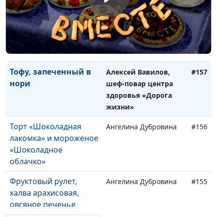
Вегетарианские роллы
Алексей Вавилов,
#158
шеф-повар центра
здоровья «Дорога
жизни»
Тофу, запеченный в
Алексей Вавилов,
#157
нори
шеф-повар центра
здоровья «Дорога
жизни»
Торт «Шоколадная
Ангелина Дубровина
#156
лакомка» и мороженое
«Шоколадное
облачко»
Фруктовый рулет,
Ангелина Дубровина
#155
халва арахисовая,
овсяное печенье
«Ежик»