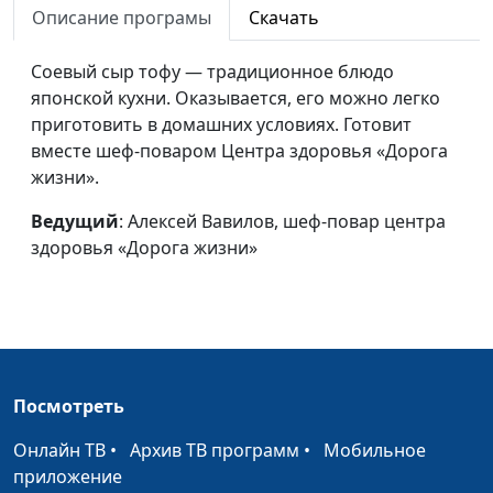
Описание програмы
Скачать
Суп с семечками и
Ангелина Дубровина
#154
паштет из
Соевый сыр тофу — традиционное блюдо
пророщенной
японской кухни. Оказывается, его можно легко
чечевицы
приготовить в домашних условиях. Готовит
вместе шеф-поваром Центра здоровья «Дорога
Рулет с пророщенной
Ангелина Дубровина
#153
жизни».
чечевицей и салат из
свежей капусты по-
Ведущий
: Алексей Вавилов, шеф-повар центра
корейски
здоровья «Дорога жизни»
Каша гречневая с
Ангелина Дубровина
#152
пророщенной
чечевицей и овощной
торт
Посмотреть
Пирог «Дружная
Ангелина Дубровина
#151
семейка»
Онлайн ТВ
•
Архив ТВ программ
•
Мобильное
приложение
Два салата: с
Ангелина Дубровина
#150