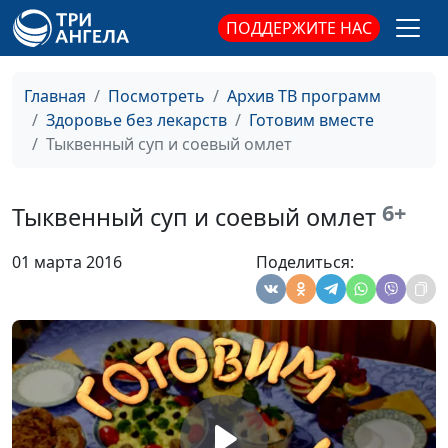
халва арахисовая,
ПОДДЕРЖИТЕ НАС
овсяное печенье
«Ежик»
Главная
Посмотреть
Архив ТВ программ
Суп с семечками и
Ангелина Дубровина
#154
Здоровье без лекарств
Готовим вместе
паштет из
Тыквенный суп и соевый омлет
пророщенной
чечевицы
6+
Тыквенный суп и соевый омлет
Рулет с пророщенной
Ангелина Дубровина
#153
чечевицей и салат из
01 марта 2016
Поделиться:
свежей капусты по-
корейски
Каша гречневая с
Ангелина Дубровина
#152
пророщенной
чечевицей и овощной
торт
Пирог «Дружная
Ангелина Дубровина
#151