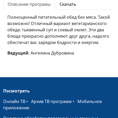
Живая каша, зеленый
Светлана Приписнова
#145
Описание програмы
Скачать
коктейль и ягодные
лавашики
Полноценный питательный обед без мяса. Такой
возможно! Отличный вариант вегетарианского
Индонезийская кухня:
Юрий Гусев
#144
обеда: тыквенный суп и соевый омлет. Эти два
гадо-гадо и бананы в
блюда прекрасно дополняют друг друга, надолго
кляре
обеспечат вас зарядом бодрости и энергии.
Китайская кухня: салат
Юрий Гусев
#143
Ведущий
: Ангелина Дубровина
китайский с кукурузой
и салат с авокадо и
ростками пшеницы
Греческая кухня:
Юрий Гусев
#142
морковный суп с
Посмотреть
базиликом и мусака с
грибами
Онлайн ТВ
•
Архив ТВ программ
•
Мобильное
приложение
Испанская кухня:
Юрий Гусев
#141
похлебка Потахе и