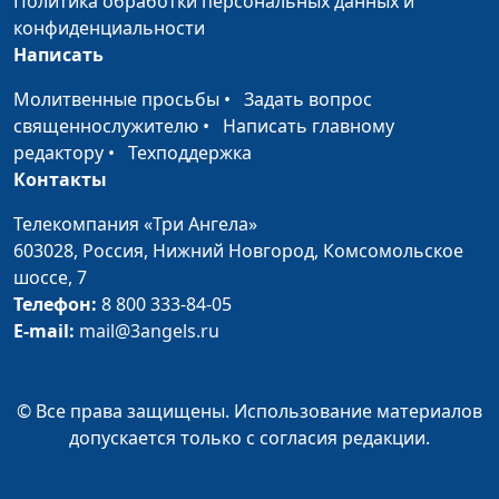
Политика обработки персональных данных и
паэлья с грибами
конфиденциальности
Написать
Корейская кухня:
Юрий Гусев
#140
фрукты под
Молитвенные просьбы
•
Задать вопрос
карамелью и груши
священнослужителю
•
Написать главному
печеные с грецкими
редактору
•
Техподдержка
орехами
Контакты
Индийская кухня: салат
Юрий Гусев
#139
Телекомпания «Три Ангела»
овощной с кус-кусом и
603028,
Россия, Нижний Новгород,
Комсомольское
салат с авокадо
шоссе, 7
Телефон:
8 800 333-84-05
Болгарская кухня: суп
Юрий Гусев
#138
E-mail:
mail@3angels.ru
«Боб чорба», гювеч с
овощами и рисом
Французская кухня:
© Все права защищены. Использование материалов
Юрий Гусев
#137
овощной суп «Потаж»,
допускается только с согласия редакции.
зеленая фасоль с
миндалем и луком