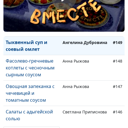
семейка»
Два салата: с
Ангелина Дубровина
#150
сухариками и красной
фасолью
Тыквенный суп и
Ангелина Дубровина
#149
соевый омлет
Фасолево-гречневые
Анна Рыжова
#148
котлеты с чесночным
сырным соусом
Овощная запеканка с
Анна Рыжова
#147
чечевицей и
томатным соусом
Салаты с адыгейской
Светлана Приписнова
#146
солью