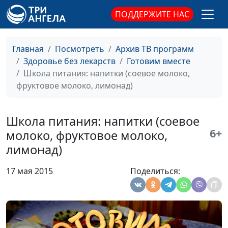
ПОДДЕРЖИТЕ НАС
Корейская кухня:
Юрий Гусев
#140
фрукты под
карамелью и груши
Главная
Посмотреть
Архив ТВ программ
печеные с грецкими
Здоровье без лекарств
Готовим вместе
орехами
Школа питания: напитки (соевое молоко,
фруктовое молоко, лимонад)
Индийская кухня: салат
Юрий Гусев
#139
овощной с кус-кусом и
салат с авокадо
Школа питания: напитки (соевое
6+
молоко, фруктовое молоко,
Болгарская кухня: суп
Юрий Гусев
#138
лимонад)
«Боб чорба», гювеч с
овощами и рисом
17 мая 2015
Поделиться:
Французская кухня:
Юрий Гусев
#137
овощной суп «Потаж»,
зеленая фасоль с
миндалем и луком