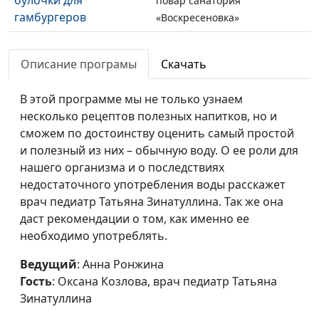
повар санатория
гамбургеров
«Воскресеновка»
Запеканка с халвой,
Ангелина Дубровина,
#131
апельсиновая подлива
Описание програмы
Скачать
повар санатория
«Воскресеновка»
В этой программе мы не только узнаем
Баклажаны «Как
Ангелина Дубровина,
#130
несколько рецептов полезных напитков, но и
сельдь», салат
повар санатория
сможем по достоинству оценить самый простой
«Десяточка»
«Воскресеновка»
и полезный из них – обычную воду. О ее роли для
нашего организма и о последствиях
Салат «Весёлый»,
Ангелина Дубровина,
#129
недостаточного употребления воды расскажет
томат-пюре
повар санатория
врач педиатр Татьяна Зинатуллина. Так же она
«Воскресеновка»
даст рекомендации о том, как именно ее
необходимо употреблять.
Пирожное
Ангелина Дубровина,
#128
«Картошка», конфеты
повар санатория
Ведущий
: Анна Ронжина
«Журавлик»
«Воскресеновка»
Гость
: Оксана Козлова, врач педиатр Татьяна
Зинатуллина
Пирог «Подсолнух»
Ангелина Дубровина,
#127
повар санатория