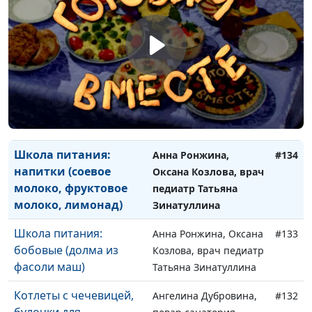
Школа питания:
Анна Ронжина, Оксана
#136
шоколад (рулет «День
Козлова, врач педиатр
и ночь», шоколадный
Татьяна Зинатуллина
крем)
Школа питания:
Анна Ронжина, Оксана
#135
клетчатка (пирог с
Козлова, врач педиатр
тыквой)
Татьяна Зинатуллина
Школа питания:
Анна Ронжина,
#134
напитки (соевое
Оксана Козлова, врач
молоко, фруктовое
педиатр Татьяна
молоко, лимонад)
Зинатуллина
Школа питания:
Анна Ронжина, Оксана
#133
бобовые (долма из
Козлова, врач педиатр
фасоли маш)
Татьяна Зинатуллина
Котлеты с чечевицей,
Ангелина Дубровина,
#132
булочки для