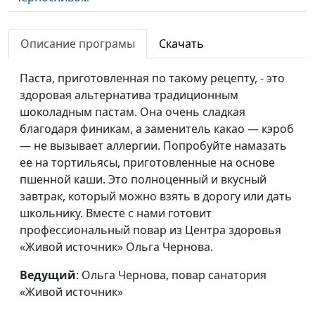
Кабачковая запеканка
Ольга Чернова, повар
#121
и салат типа «Лечо»
Описание програмы
Скачать
санатория «Живой
источник»
Паста, приготовленная по такому рецепту, - это
Зелёный коктейль и
Ольга Чернова, повар
#120
здоровая альтернатива традиционным
гранола
санатория «Живой
шоколадным пастам. Она очень сладкая
источник»
благодаря финикам, а заменитель какао — кэроб
— не вызывает аллергии. Попробуйте намазать
Яблоко в тесте и
Ольга Чернова, повар
#119
ее на тортильясы, приготовленные на основе
свекольно-морковный
санатория «Живой
пшенной каши. Это полноценный и вкусный
чай
источник»
завтрак, который можно взять в дорогу или дать
школьнику. Вместе с нами готовит
Картофельный хлеб и
Ольга Чернова, повар
#118
профессиональный повар из Центра здоровья
паштет из
санатория «Живой
«Живой источник» Ольга Чернова.
подсолнечных
источник»
семечек
Ведущий
: Ольга Чернова, повар санатория
«Живой источник»
«Вертуны» с
Ольга Чернова, повар
#117
чечевицей и салат
санатория «Живой