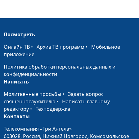
«Итальянский»
источник»
Хлеб Пикантный и
Анна Ронжина, Оксана
#116
паштет из фасоли маш
Козлова
Посмотреть
Фаршированный
Анна Ронжина, Оксана
#115
чернослив с кремом и
Козлова
Онлайн ТВ
•
Архив ТВ программ
•
Мобильное
шоколадные конфеты
приложение
Лимонные кексы с
Анна Ронжина, Оксана
#114
Политика обработки персональных данных и
начинкой и
Козлова
конфиденциальности
клубничный коктейль
Написать
Колбаса из гороха и
Молитвенные просьбы
•
Анна Ронжина, Оксана
Задать вопрос
#113
горячий
священнослужителю
•
Написать главному
Козлова
картофельный салат
редактору
•
Техподдержка
Контакты
Желейный торт
Анна Ронжина, Оксана
#112
«Зимняя вишня» и
Телекомпания «Три Ангела»
Козлова
фруктовый салат с
603028,
Россия, Нижний Новгород,
Комсомольское