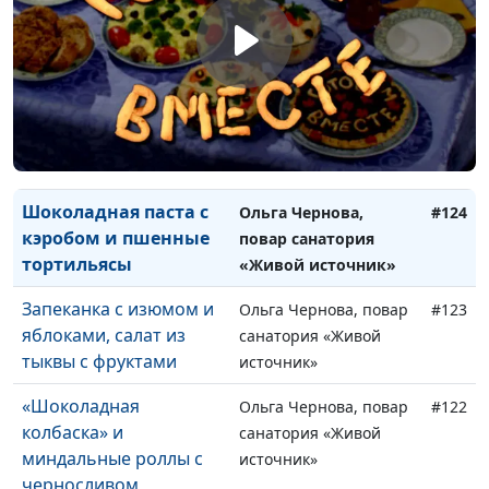
Салат из помидоров с
Ангелина Дубровина,
#126
цветной капустой и
повар санатория
соус «Ароматный»
«Воскресеновка»
Запеканка гречневая с
Ангелина Дубровина,
#125
кэробом и вишневая
повар санатория
подлива
«Воскресеновка»
Шоколадная паста с
Ольга Чернова,
#124
кэробом и пшенные
повар санатория
тортильясы
«Живой источник»
Запеканка с изюмом и
Ольга Чернова, повар
#123
яблоками, салат из
санатория «Живой
тыквы с фруктами
источник»
«Шоколадная
Ольга Чернова, повар
#122
колбаска» и
санатория «Живой
миндальные роллы с
источник»
черносливом