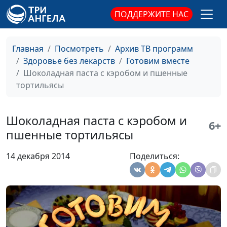
Запеканка с халвой,
Ангелина Дубровина,
#131
ПОДДЕРЖИТЕ НАС
апельсиновая подлива
повар санатория
«Воскресеновка»
Главная
Посмотреть
Архив ТВ программ
Баклажаны «Как
Ангелина Дубровина,
#130
Здоровье без лекарств
Готовим вместе
сельдь», салат
повар санатория
Шоколадная паста с кэробом и пшенные
«Десяточка»
«Воскресеновка»
тортильясы
Салат «Весёлый»,
Ангелина Дубровина,
#129
томат-пюре
повар санатория
Шоколадная паста с кэробом и
6+
«Воскресеновка»
пшенные тортильясы
Пирожное
Ангелина Дубровина,
#128
14 декабря 2014
Поделиться:
«Картошка», конфеты
повар санатория
«Журавлик»
«Воскресеновка»
Пирог «Подсолнух»
Ангелина Дубровина,
#127
повар санатория
«Воскресеновка»