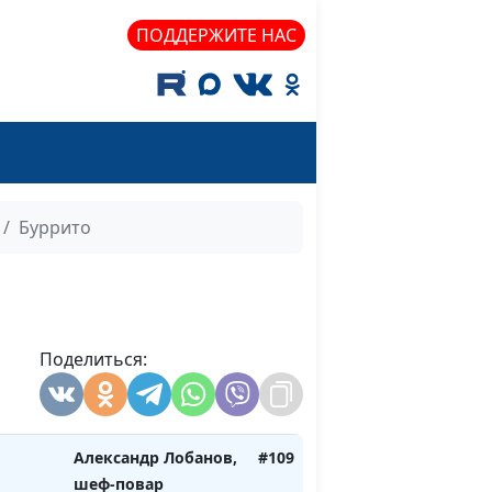
Оксана Козлова
ПОДДЕРЖИТЕ НАС
ктейль
оха и
Анна Ронжина,
#113
Оксана Козлова
салат
Анна Ронжина,
#112
» и
Оксана Козлова
Буррито
т с
емом
чевицы
Елена Логутова,
#111
сом
повар
Поделиться:
Александр Лобанов,
#110
шеф-повар
Александр Лобанов,
#109
шеф-повар