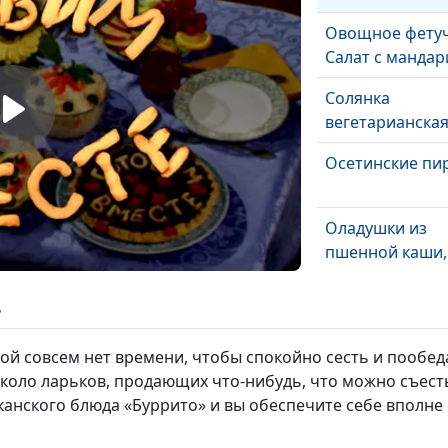
Овощное фетуч
Салат с манда
Солянка
вегетарианска
Осетинские пи
Оладушки из
пшенной каши,
живое повидло
тыквы и конфет
ь
инжиром
й совсем нет времени, чтобы спокойно сесть и пообеда
Банановый хле
коло ларьков, продающих что-нибудь, что можно съесть
яблочно-
анского блюда «Буррито» и вы обеспечите себе вполне
апельсиновый 