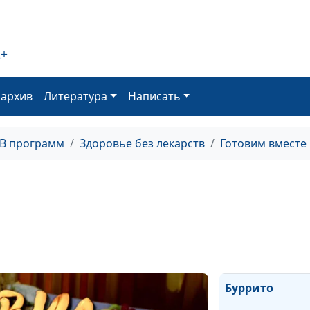
начинкой и
клубничный ко
2+
Колбаса из гор
горячий
картофельный 
оархив
Литература
Написать
Желейный торт
«Зимняя вишня
ТВ программ
Здоровье без лекарств
Готовим вместе
фруктовый сала
кокосовым кр
Биточки из че
с грибным соу
Каннеллони
Буррито