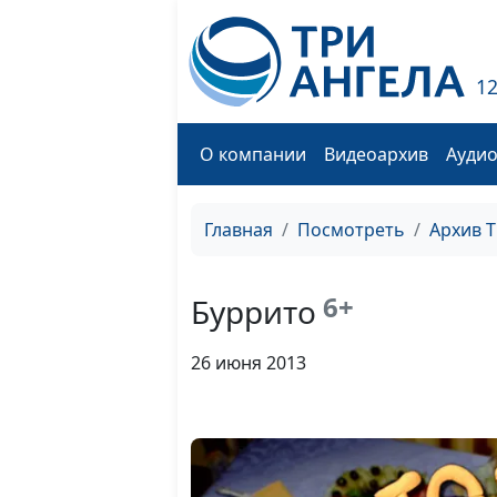
1
О компании
Видеоархив
Ауди
Главная
Посмотреть
Архив 
6+
Буррито
26 июня 2013