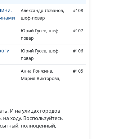
ини.
Александр Лобанов,
#108
ринами
шеф-повар
Юрий Гусев, шеф-
#107
я
повар
роги
Юрий Гусев, шеф-
#106
повар
Анна Ронжина,
#105
Мария Викторова,
 из
автор кулинарной
ы с
колонки в газете
"Ключи к здоровью"
ть. И на улицах городов
б и
Анна Ронжина,
#104
 на ходу. Воспользуйтесь
Мария Викторова,
 сытный, полноценный,
чай
автор кулинарной
колонки в газете