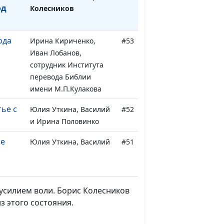
од
Колесников
ода
Ирина Кириченко,
#53
Иван Лобанов,
сотрудник Института
перевода Библии
имени М.П.Кулакова
ье с
Юлия Уткина, Василий
#52
и Ирина Половинко
не
Юлия Уткина, Василий
#51
и
и Ирина Половинко
и
Юлия Уткина, Лариса
#50
Решетова и группа
усилием воли. Борис Колесников
«Плюс бесконечность»
з этого состояния.
а от
Юлия Уткина, Лариса
#49