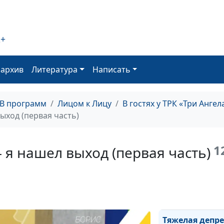
2+
оархив
Литература
Написать
ТВ программ
Лицом к Лицу
В гостях у ТРК «Три Ангел
Счастье помог
ыход (первая часть)
1
 я нашел выход (первая часть)
Тяжелая депрес
я нашел выход
(вторая часть)
Тяжелая депре