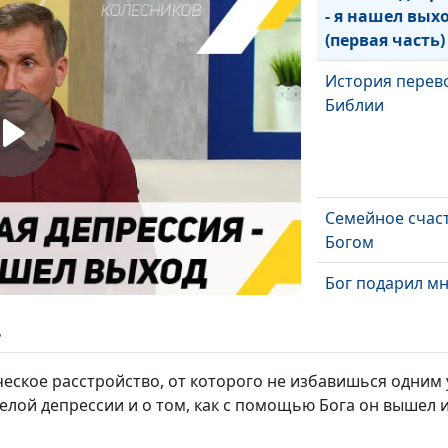
- я нашел вых
(первая часть)
История перев
Библии
Семейное счаст
Богом
Бог подарил м
спутника жизн
ь
Песни для душ
еское расстройство, от которого не избавишься одним 
елой депрессии и о том, как с помощью Бога он вышел и
Талант - наград