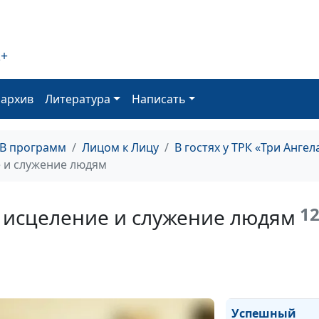
Предназначен
музыки
2+
оархив
Литература
Написать
ТВ программ
Лицом к Лицу
В гостях у ТРК «Три Ангел
 и служение людям
Карьера или
служение Богу
12
 исцеление и служение людям
Успешный