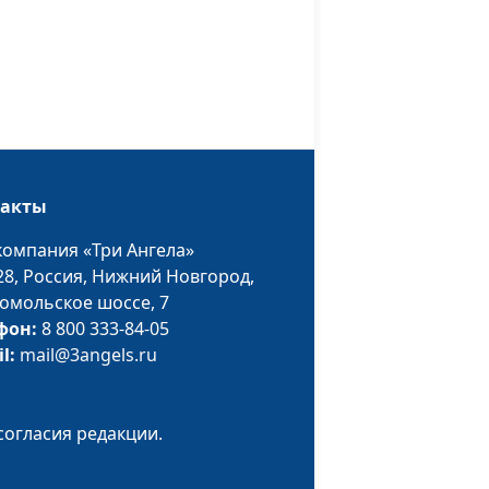
Сибир, руководитель
отдела маркетинга
издательства
«Источник жизни»
ть
Ирина Смирнова, Анна
#37
Ростиславовна Ляху,
редактор детской
такты
литературы
компания «Три Ангела»
издательства
28,
Россия, Нижний Новгород,
«Источник жизни»
омольское шоссе, 7
ни»
Юлия Уткина, Леонтий
#36
фон:
8 800 333-84-05
Прокофьевич Гунько,
il:
mail@3angels.ru
главный редактор
издательства
«Источник жизни»
согласия редакции.
Ирина Кириченко,
#33