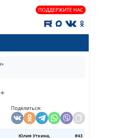
Воронкова
ПОДДЕРЖИТЕ НАС
ие
Юлия Уткина, Елена
#45
Сало, солистка
Национального
Академического
Большого театра
оперы и балета
республики Беларусь,
а»
Лиза Василькова
Юлия Уткина, Елена
#44
Сало, солистка
+
Национального
Академического
Поделиться:
Большого театра
оперы и балета
республики Беларусь
Юлия Уткина,
#43