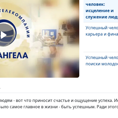
человек:
исцеление и
служение лю
Успешный чело
карьера и фин
Успешный чело
поиски молодо
Песни для Бога
ь
людей
людям - вот что приносит счастье и ощущение успеха. 
ыло самое главное в жизни - быть успешным. Ради это
На стыке веры 