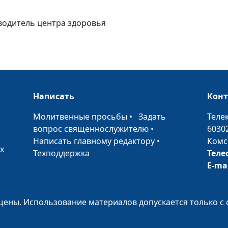
науки
оводитель центра здоровья
Книги могут бы
интересными
Написать
Кон
•
Молитвенные просьбы
•
Задать
Теле
вопрос священнослужителю
•
6030
Написать главному редактору
•
Комс
х
«Источник жиз
Техподдержка
Теле
E-ma
ены. Использование материалов допускается только с 
Сострадание