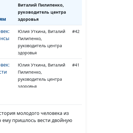
Виталий Пилипенко,
руководитель центра
дям
здоровья
век:
Юлия Уткина, Виталий
#42
ансы
Пилипенко,
руководитель центра
здоровья
век:
Юлия Уткина, Виталий
#41
сти
Пилипенко,
руководитель центра
здоровья
 и
Юлия Уткина, Светлана
#39
Малова, автор и
исполнитель
История молодого человека из
христианских песен
го ему пришлось вести двойную
и
Юлия Уткина, Степан
#38