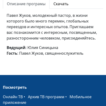
Описание програмы
Скачать
центра «Дорога жизни»
Молодость и вера
Павел Жуков, молодежный пастор, в жизни
Юлия Синицына, Ирина
#19
которого было много перемен, глобальных
и Вадим Трусюк
переездов и интересных опытов. Приглашаем
Чудесное исцеление
Юлия Синицына, Лилия
#18
вас познакомится с интересным, посвященным,
и Марина Дерябкины
разносторонним человеком, присоединяйтесь.
Лучший друг
Ирина Кириченко,
#17
Ведущий
: Юлия Синицына
ребёнка - Бог
Светлана Сочина,
Гость
: Павел Жуков, священнослужитель
руководитель клуба
«Следопыт»
Христианское
Юлия Уткина, Елена
#16
обучение
Сироткина, завуч
христианской школы
Посмотреть
«Исток»
Онлайн ТВ
•
Архив ТВ программ
•
Мобильное
Наблюдать или
Юлия Уткина, Юрий
#15
приложение
вмешаться
Чурилов, руководитель