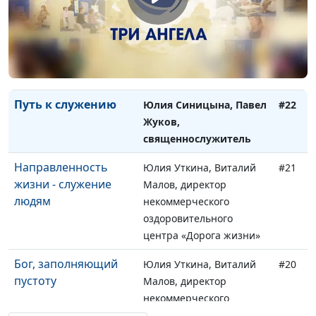
В Боге есть
Юлия Уткина, Людмила
#24
истинный смысл
Желтухина
Невероятное чудо
Юлия Синицына,
#23
исцеления
Максим Булаев
Путь к служению
Юлия Синицына, Павел
#22
Жуков,
священнослужитель
Направленность
Юлия Уткина, Виталий
#21
жизни - служение
Малов, директор
людям
некоммерческого
оздоровительного
центра «Дорога жизни»
Бог, заполняющий
Юлия Уткина, Виталий
#20
пустоту
Малов, директор
некоммерческого
оздоровительного