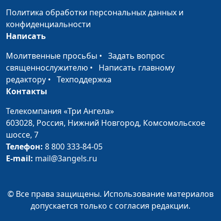
реабилитационного
Политика обработки персональных данных и
центра для алкоголиков
конфиденциальности
и наркоманов «Ковчег»
Написать
Выход всегда есть
Юлия Уткина, Юрий
#14
Молитвенные просьбы
•
Задать вопрос
Чурилов, руководитель
священнослужителю
•
Написать главному
реабилитационного
редактору
•
Техподдержка
центра для алкоголиков
Контакты
и наркоманов «Ковчег»
Телекомпания «Три Ангела»
Как сохранять
Ирина Кириченко,
#13
603028,
Россия, Нижний Новгород,
Комсомольское
позитивный настрой
Владислав Плахов,
шоссе, 7
в жизни?
священнослужитель
Телефон:
8 800 333-84-05
E-mail:
mail@3angels.ru
Счастье в служении
Ирина Кириченко,
#10
людям
Андрей Гарбарчук,
священнослужитель
© Все права защищены. Использование материалов
допускается только с согласия редакции.
Спиритизм в нашей
Ирина Кириченко,
#9
жизни или как
Андрей Гарбарчук,