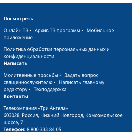
Торской,
священнослужитель
Посмотреть
Что помогло мне
Анна Богатская, Дарья
#174
стать увереннее в
Павлова
Онлайн ТВ
•
Архив ТВ программ
•
Мобильное
себе
приложение
Бог - приоритет в
Анна Богатская, Тамара
#173
Политика обработки персональных данных и
моей жизни
Дмитриевна Кульпина
конфиденциальности
Написать
Как Бог благословил
Анна Богатская, Михаил
#172
меня
Долженко,
Молитвенные просьбы
•
Задать вопрос
священнослужитель
священнослужителю
•
Написать главному
редактору
•
Техподдержка
Как Бог помог
Анна Богатская,
#171
Контакты
обрести счастье в
Дмитрий Бочков, Елена
браке
Бочкова
Телекомпания «Три Ангела»
603028,
Россия, Нижний Новгород,
Комсомольское
Как слышать голос
Анна Богатская,
#170
шоссе, 7
Божий
Дмитрий Бочков
Телефон:
8 800 333-84-05