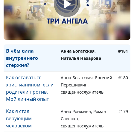
Как обрести твёрдую
Анна Богатская, Алина
#183
веру в Бога
Амирова
Как я пережила
Анна Богатская, Наталья
#182
смерть близкого
Лазарива
человека
В чём сила
Анна Богатская,
#181
внутреннего
Наталья Назарова
стержня?
Как оставаться
Анна Богатская, Евгений
#180
христианином, если
Перешивкин,
родители против.
священнослужитель
Мой личный опыт
Как я стал
Анна Ронжина, Роман
#179
верующим
Савенко,
человеком
священнослужитель