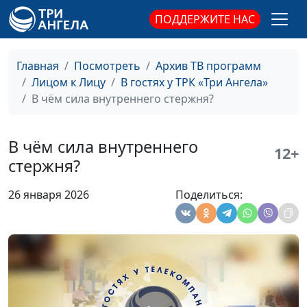
ПОДДЕРЖИТЕ НАС
Главная
Посмотреть
Архив ТВ программ
Лицом к Лицу
В гостях у ТРК «Три Ангела»
В чём сила внутреннего стержня?
В чём сила внутреннего
12+
стержня?
26 января 2026
Поделиться:
Сила быть собой
Анна Богатская, Марина
#184
Перешивкина