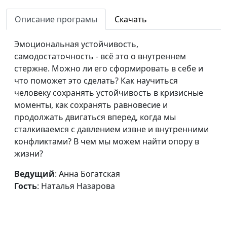
Как я создал курс
Анна Ронжина, Роман
#178
«Второй шанс для
Описание програмы
Скачать
Савенко,
Библии»
священнослужитель,
Эмоциональная устойчивость,
магистр практического
самодостаточность - всё это о внутреннем
богословия
стержне. Можно ли его сформировать в себе и
Как я нашёл
Дарья Павлова, Илья
#177
что поможет это сделать? Как научиться
благословение в
Гулаков,
человеку сохранять устойчивость в кризисные
испытаниях
священнослужитель,
моменты, как сохранять равновесие и
магистр педагогической
продолжать двигаться вперед, когда мы
теологии
сталкиваемся с давлением извне и внутренними
конфликтами? В чем мы можем найти опору в
Как можно
Дарья Павлова, Илья
#176
жизни?
послужить Богу?
Гулаков,
священнослужитель,
Ведущий
: Анна Богатская
магистр педагогической
Гость
: Наталья Назарова
теологии
Как я обрёл силу в
Анна Богатская, Сергей
#175
Боге