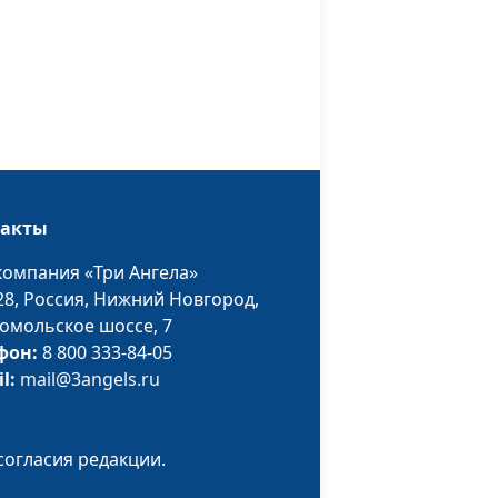
Дмитриевна Кульпина
ловил
Анна Богатская,
#172
Михаил Долженко,
священнослужитель
Анна Богатская,
#171
е в
Дмитрий Бочков, Елена
Бочкова
такты
лос
Анна Богатская,
#170
компания «Три Ангела»
Дмитрий Бочков
28,
Россия, Нижний Новгород,
омольское шоссе, 7
нить
Анна Ронжина, Евгений
#169
фон:
8 800 333-84-05
Екимов,
il:
mail@3angels.ru
священнослужитель
Анна Богатская, Анна
#168
й
Ронжина
согласия редакции.