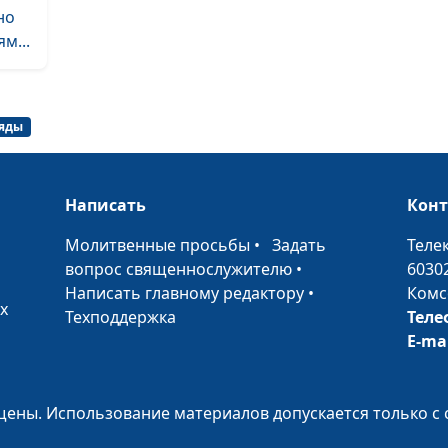
моей жизни
но
м...
Как Бог благос
меня
ляды
Как Бог помог
обрести счасть
браке
Написать
Кон
Как слышать го
•
Молитвенные просьбы
•
Задать
Теле
Божий
вопрос священнослужителю
•
6030
Написать главному редактору
•
Комс
Можно ли изме
х
Техподдержка
Теле
судьбу?
E-ma
Росла без Бога.
Стала верующе
ены. Использование материалов допускается только с 