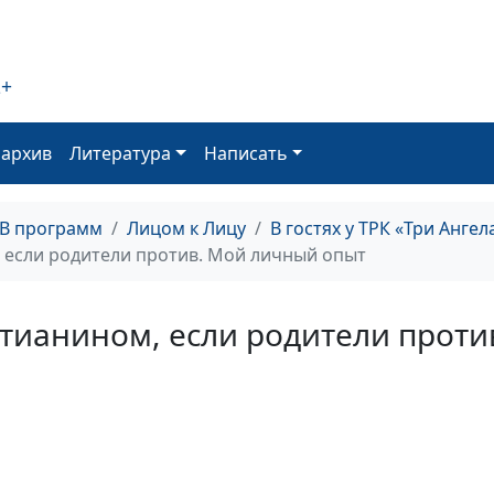
2+
оархив
Литература
Написать
Сила быть соб
ТВ программ
Лицом к Лицу
В гостях у ТРК «Три Ангел
Как обрести тв
, если родители против. Мой личный опыт
веру в Бога
Как я пережила
стианином, если родители прот
смерть близко
человека
В чём сила
внутреннего
стержня?