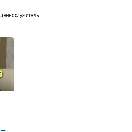
ященнослужитель
Как можно
послужить Богу
Как я обрёл сил
Боге
Что помогло м
стать уверенне
себе
Бог - приоритет
м —