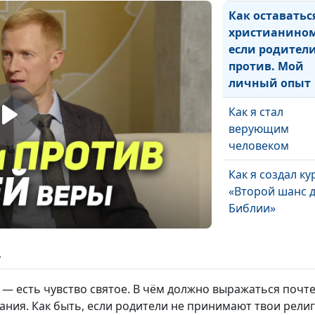
Как оставатьс
христианином
если родител
против. Мой
личный опыт
Как я стал
верующим
человеком
Как я создал ку
«Второй шанс 
Библии»
ь
Как я нашёл
благословение 
 — есть чувство святое. В чём должно выражаться почт
испытаниях
ания. Как быть, если родители не принимают твои рели