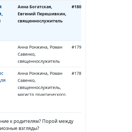
я
Анна Богатская,
#180
,
Евгений Перешивкин,
и
священнослужитель
Анна Ронжина, Роман
#179
Савенко,
священнослужитель
рс
Анна Ронжина, Роман
#178
для
Савенко,
священнослужитель,
магистр практического
богословия
Дарья Павлова, Илья
#177
в
Гулаков,
ение к родителям? Порой между
священнослужитель,
гиозные взгляды?