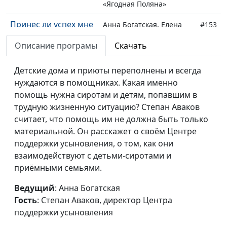
«Ягодная Поляна»
Принес ли успех мне
Анна Богатская, Елена
#153
счастье?
Сергеева
Описание програмы
Скачать
Христианское
Анна Ронжина, Виктор
#152
служение
Детские дома и приюты переполнены и всегда
Крикунов, руководитель
осужденным
нуждаются в помощниках. Какая именно
христианского служения
помощь нужна сиротам и детям, попавшим в
заключенным; Роман
трудную жизненную ситуацию? Степан Аваков
Седов, директор фонда
считает, что помощь им не должна быть только
"Возрождение" г. Тверь
материальной. Он расскажет о своём Центре
Тюремное служение:
Анна Ронжина, Виктор
#151
поддержки усыновления, о том, как они
как преступнику
Крикунов, руководитель
взаимодействуют с детьми-сиротами и
рассказать о Боге
христианского служения
приёмными семьями.
заключенным
Ведущий
: Анна Богатская
Настоящая свобода
Богатская Анна, Киссер
#150
Гость
: Степан Аваков, директор Центра
— как я её приобрёл
Виталий
поддержки усыновления