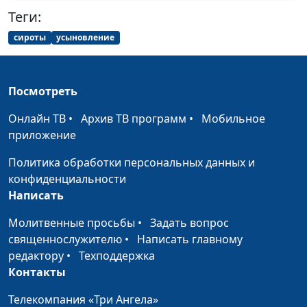
на Дальнем Востоке
Медвидь, региональный
Теги:
представитель
сироты
усыновление
общероссийской
общественной
организации АДРА на
Посмотреть
Дальнем Востоке
Онлайн ТВ
•
Архив ТВ программ
•
Мобильное
Призваны помогать
Анна Богатская,
#145
приложение
людям
Александр Марютичев,
региональный
Политика обработки персональных данных и
представитель
конфиденциальности
общероссийской
Написать
общественной
организации АДРА в
Молитвенные просьбы
•
Задать вопрос
кавказском федеральном
священнослужителю
•
Написать главному
округе и Крыму; Роман
редактору
•
Техподдержка
Медвидь, региональный
Контакты
представитель
Телекомпания «Три Ангела»
общероссийской