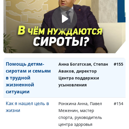
Призвание от Бога
Анна Богатская,
#157
Александр Синицын,
священнослужитель,
магистр богословия
Преодолевая
Анна Богатская, Степан
#156
трудности
Аваков, директор Центра
поддержки усыновления
Помощь детям-
Анна Богатская, Степан
#155
сиротам и семьям
Аваков, директор
в трудной
Центра поддержки
жизненной
усыновления
ситуации
Как я нашел цель в
Ронжина Анна, Павел
#154
жизни
Меженин, мастер
спорта, руководитель
центра здоровья