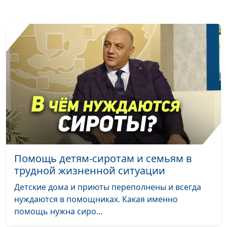
Инвалидность —
Анна Богатская, Альбина
#149
жизнь с
Звездина
ограничениями или
без?
Мой Бог — источник
Анна Богатская,
#148
всех ответов
Дмитрий Булатов,
священнослужитель,
доктор богословия
Как Бог вёл и
Анна Богатская, Роман
#147
продолжает вести
Медвидь, пастор и
меня по жизни
региональный
представитель
Помощь детям-сиротам и семьям в
общероссийской
трудной жизненной ситуации
общественной
Детские дома и приюты переполнены и всегда
организации АДРА на
нуждаются в помощниках. Какая именно
Дальнем Востоке
помощь нужна сиро...
Социальная помощь
Анна Богатская, Роман
#146