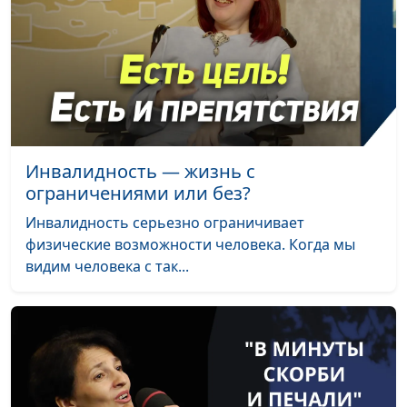
общероссийской
общественной
организации АДРА в
кавказском федеральном
округе и Крыму; Роман
Медвидь, региональный
представитель
общероссийской
Инвалидность — жизнь с
общественной
ограничениями или без?
организации АДРА на
Инвалидность серьезно ограничивает
Дальнем Востоке;
физические возможности человека. Когда мы
Александр Леухин,
видим человека с так...
руководитель
общероссийской
общественной
организации АДРА
Через трудности к
Анна Богатская,
#144
вере
Александр Леухин,