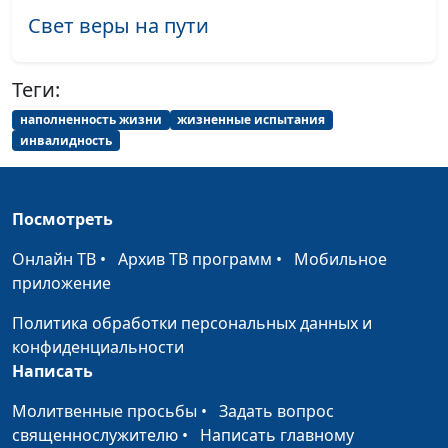
Президенте РФ
Свет веры на пути
Из бизнеса в
Анна Богатская, Юрий
#141
священнослужители:
Волобоев,
Теги:
оставить бизнес
священнослужитель
ради служения
наполненность жизни
жизненные испытания
инвалидность
Как я стала жить
Анна Богатская, Анна
#140
иначе
Варенова
Посмотреть
Искусство жить в
Анна Богатская, Лола
#139
радости: как я этому
Кафтанова
Онлайн ТВ
•
Архив ТВ программ
•
Мобильное
училась
приложение
Как и зачем я служу
Анна Ронжина, Андрей
#138
Политика обработки персональных данных и
людям
Довгель,
конфиденциальности
священнослужитель
Написать
Выход из тупика: как
Анна Богатская, Айгуль
#137
Молитвенные просьбы
•
Задать вопрос
я его нашла?
Иншакова, психолог,
священнослужителю
•
Написать главному