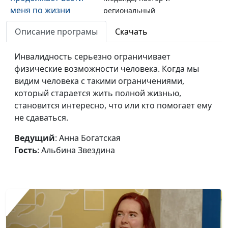
меня по жизни
региональный
представитель
Описание програмы
Скачать
общероссийской
общественной
Инвалидность серьезно ограничивает
организации АДРА на
физические возможности человека. Когда мы
Дальнем Востоке
видим человека с такими ограничениями,
Социальная помощь
который старается жить полной жизнью,
Анна Богатская, Роман
#146
на Дальнем Востоке
становится интересно, что или кто помогает ему
Медвидь, региональный
не сдаваться.
представитель
общероссийской
Ведущий
: Анна Богатская
общественной
Гость
: Альбина Звездина
организации АДРА на
Дальнем Востоке
Призваны помогать
Анна Богатская,
#145
людям
Александр Марютичев,
региональный
представитель