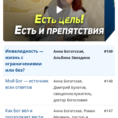
Тюремное служение:
Анна Ронжина, Виктор
#151
как преступнику
Крикунов, руководитель
рассказать о Боге
христианского служения
заключенным
Настоящая свобода
Богатская Анна, Киссер
#150
— как я её приобрёл
Виталий
Инвалидность —
Анна Богатская,
#149
жизнь с
Альбина Звездина
ограничениями
или без?
Мой Бог — источник
Анна Богатская,
#148
всех ответов
Дмитрий Булатов,
священнослужитель,
доктор богословия
Как Бог вёл и
Анна Богатская, Роман
#147
продолжает вести
Медвидь, пастор и