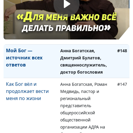
— как я её приобрёл
Виталий
Инвалидность —
Анна Богатская, Альбина
#149
жизнь с
Звездина
ограничениями или
без?
Мой Бог —
Анна Богатская,
#148
источник всех
Дмитрий Булатов,
ответов
священнослужитель,
доктор богословия
Как Бог вёл и
Анна Богатская, Роман
#147
продолжает вести
Медвидь, пастор и
меня по жизни
региональный
представитель
общероссийской
общественной
организации АДРА на