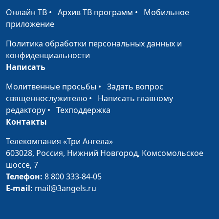
женщиной? Из
Щербакова, сотрудник
Онлайн ТВ
•
Архив ТВ программ
•
Мобильное
опыта жизни
общероссийской
приложение
общественной
организации АДРА
Политика обработки персональных данных и
конфиденциальности
Бог избавил меня от
Анна Ронжина, Олег
#142
Написать
беспокойства
Гончаров,
за будущее
Молитвенные просьбы
•
Задать вопрос
священнослужитель,
священнослужителю
•
Написать главному
доктор практического
редактору
•
Техподдержка
богословия, член Совета
Контакты
по взаимодействию с
религиозными
Телекомпания «Три Ангела»
объединениями при
603028,
Россия, Нижний Новгород,
Комсомольское
Президенте РФ
шоссе, 7
Из бизнеса в
Телефон:
8 800 333-84-05
Анна Богатская, Юрий
#141
священнослужители:
E-mail:
mail@3angels.ru
Волобоев,
оставить бизнес
священнослужитель
ради служения