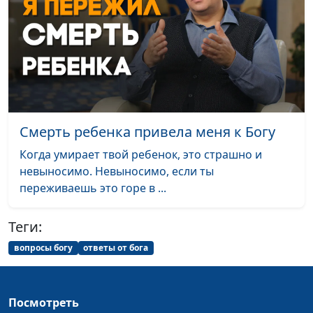
представитель
общероссийской
общественной
организации АДРА на
Дальнем Востоке;
Александр Леухин,
руководитель
Смерть ребенка привела меня к Богу
общероссийской
общественной
Когда умирает твой ребенок, это страшно и
организации АДРА
невыносимо. Невыносимо, если ты
переживаешь это горе в ...
Через трудности к
Анна Богатская,
#144
вере
Александр Леухин,
Теги:
руководитель
общероссийской
вопросы богу
ответы от бога
общественной
организации АДРА
Посмотреть
Как стать сильной
Анна Богатская, Наталья
#143