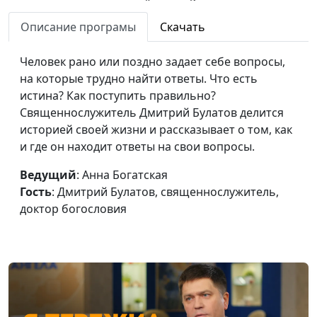
Дальнем Востоке
Описание програмы
Скачать
Социальная помощь
Анна Богатская, Роман
#146
на Дальнем Востоке
Медвидь, региональный
Человек рано или поздно задает себе вопросы,
представитель
на которые трудно найти ответы. Что есть
общероссийской
истина? Как поступить правильно?
общественной
Священнослужитель Дмитрий Булатов делится
организации АДРА на
историей своей жизни и рассказывает о том, как
Дальнем Востоке
и где он находит ответы на свои вопросы.
Призваны помогать
Анна Богатская,
#145
Ведущий
: Анна Богатская
людям
Александр Марютичев,
Гость
: Дмитрий Булатов, священнослужитель,
региональный
доктор богословия
представитель
общероссийской
общественной
организации АДРА в
кавказском федеральном
округе и Крыму; Роман
Медвидь, региональный