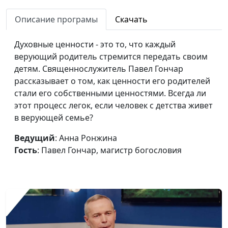
Любовь всё
Юлия Уткина, Николай
#127
Описание програмы
Скачать
переносит. Когда
Кунцевич,
ревность становится
священнослужитель и
Духовные ценности - это то, что каждый
признаком любви
Елена Варнавская
верующий родитель стремится передать своим
детям. Священнослужитель Павел Гончар
Любовь всему верит.
Юлия Уткина, Николай
#126
рассказывает о том, как ценности его родителей
Что люди хотят
Кунцевич,
стали его собственными ценностями. Всегда ли
получить на Новый
священнослужитель и
этот процесс легок, если человек с детства живет
год
Елена Варнавская
в верующей семье?
Психология и вера:
Анна Ронжина, Ольга
#125
Ведущий
: Анна Ронжина
где искать опору?
Аванесова, психолог
Гость
: Павел Гончар, магистр богословия
Мое прошлое
Анна Богатская, Евгений
#124
помогло мне стать
Кафтанов,
счастливым
священнослужитель
Прохожу сложные
Анна Богатская, Алина
#123
времена с Богом
Ронжина