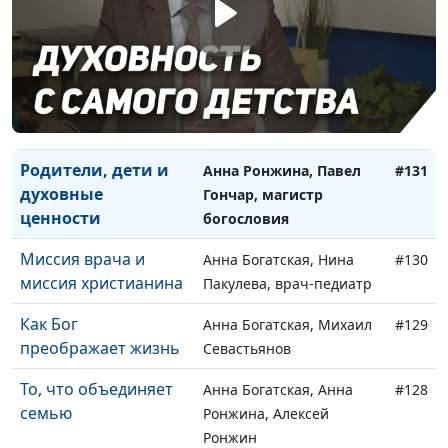
преподаватель кафедры
теологии
Заокского университета
Зачем живет
Анна Ронжина, Андрей
#132
человек?
Чернышев
Родители, дети и
Анна Ронжина, Павел
#131
духовные
Гончар, магистр
ценности
богословия
Миссия врача и
Анна Богатская, Нина
#130
миссия христианина
Пакулева, врач-педиатр
Как Бог
Анна Богатская, Михаил
#129
преображает жизнь
Севастьянов
То, что объединяет
Анна Богатская, Анна
#128
семью
Ронжина, Алексей
Ронжин