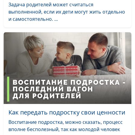
детства: о Центре
Валерий Евстигнеев,
Задача родителей может считаться
помощи детям
председатель правления
выполненной, если их дети могут жить отдельно
«Радуга»
благотворительного
и самостоятельно. ...
Центра помощи детям
«Радуга»
Газета «Сокрытое
Татьяна Малышева,
#106
сокровище» (вторая
Юлия Коровина, Роман
часть)
Кошкин
Газета «Сокрытое
Татьяна Малышева,
#105
сокровище» (первая
Юлия Коровина, Роман
часть)
Кошкин
Со дна жизни - к Богу
Юлия Уткина, Артем
#104
Пивоваров,
священнослужитель
Как передать подростку свои ценности
Воспитание подростка, можно сказать, процесс
Призвание на
Юлия Уткина, Сергей
#103
вполне бесполезный, так как молодой человек
служение
Никулин,