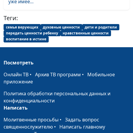
уже имее...
священнослужитель
Вера в Бога и
Ирина Никулина, Сергей
#102
Теги:
здоровый образ
Григораш, вице-
семья верующих
духовные ценности
дети и родители
жизни
президент фонда «За
передать ценности ребенку
нравственные ценности
здоровый образ жизни»
воспитание в истине
Христианское
Юлия Уткина, Андрей
#101
воспитание детей
Качалаба,
священнослужитель,
Посмотреть
доктор практической
Онлайн ТВ
•
Архив ТВ программ
•
Мобильное
теологии
приложение
Как банкротство
Юлия Уткина, Антон
#100
Политика обработки персональных данных и
мамы привело меня
Бойков,
конфиденциальности
к вере
священнослужитель
Написать
Это мой выбор
Юлия Уткина, Геннадий
#99
Молитвенные просьбы
•
Задать вопрос
Касап,
священнослужителю
•
Написать главному
священнослужитель,