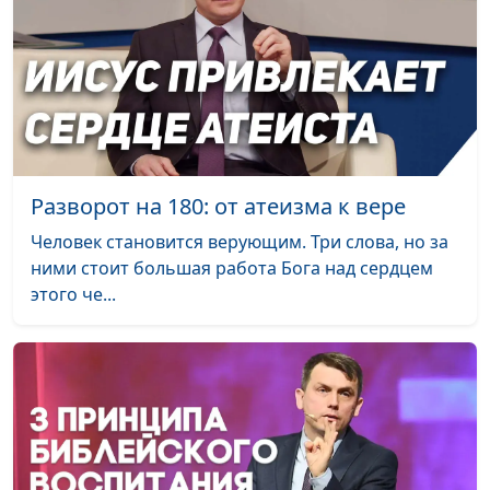
Как найти свое
Анна Богатская, Алина
#122
предназначение?
Ронжина
Дистанционная
Анна Богатская, Татьяна
#121
школа: технологии,
Быкова, заместитель
возможности,
директора школы
преимущества
"Исток" по
Разворот на 180: от атеизма к вере
дистанционному
обучению и Наталья
Человек становится верующим. Три слова, но за
Кацель, завуч школы
ними стоит большая работа Бога над сердцем
"Исток" по
этого че...
дистанционному
обучению
Бог молчит. Что
Анна Богатская, Роман
#120
делать?
Тихонов, директор
кабинета здоровья
«Весна»