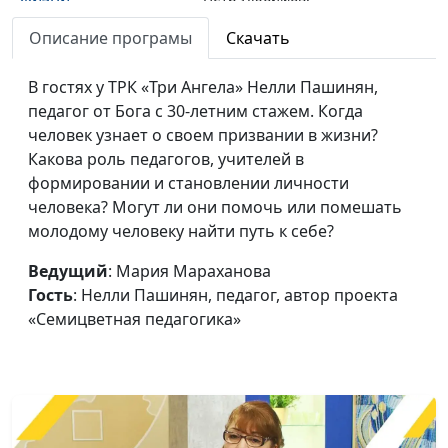
представитель
Описание програмы
Скачать
социального центра
«Волонтер»
В гостях у ТРК «Три Ангела» Нелли Пашинян,
Уповай на Господа и
педагог от Бога с 30-летним стажем. Когда
Татьяна Малышева,
#108
делай добро
человек узнает о своем призвании в жизни?
Ольга Козуля,
Какова роль педагогов, учителей в
руководитель проекта
формировании и становлении личности
«Добрые руки»
человека? Могут ли они помочь или помешать
Дом радужного
Татьяна Малышева,
#107
молодому человеку найти путь к себе?
детства: о Центре
Валерий Евстигнеев,
помощи детям
Ведущий
: Мария Мараханова
председатель правления
«Радуга»
Гость
: Нелли Пашинян, педагог, автор проекта
благотворительного
«Семицветная педагогика»
Центра помощи детям
«Радуга»
Газета «Сокрытое
Татьяна Малышева,
#106
сокровище» (вторая
Юлия Коровина, Роман
часть)
Кошкин