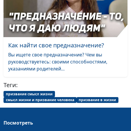
священнослужитель,
доктор практической
теологии
Как банкротство
Юлия Уткина, Антон
#100
мамы привело меня
Бойков,
к вере
священнослужитель
Как найти свое предназначение?
Это мой выбор
Юлия Уткина, Геннадий
#99
Вы ищете свое предназначение? Чем вы
Касап,
руководствуетесь: своими способностями,
священнослужитель,
указаниями родителей...
специалист по работе с
молодежью
Теги:
Позитивное
Юлия Уткина, Евгений
#98
призвание смысл жизни
христианство
смысл жизни и призвание человека
призвание в жизни
Скрипников,
священнослужитель,
блогер, молодёжный
лидер
Посмотреть