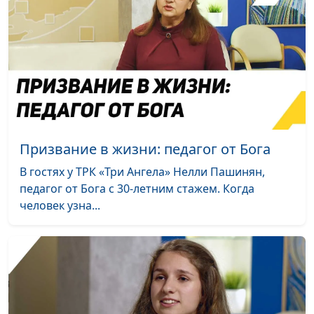
Газета «Сокрытое
Татьяна Малышева,
#105
сокровище» (первая
Юлия Коровина, Роман
часть)
Кошкин
Со дна жизни - к Богу
Юлия Уткина, Артем
#104
Пивоваров,
священнослужитель
Призвание на
Юлия Уткина, Сергей
#103
Призвание в жизни: педагог от Бога
служение
Никулин,
В гостях у ТРК «Три Ангела» Нелли Пашинян,
священнослужитель
педагог от Бога с 30-летним стажем. Когда
Вера в Бога и
Ирина Никулина, Сергей
#102
человек узна...
здоровый образ
Григораш, вице-
жизни
президент фонда «За
здоровый образ жизни»
Христианское
Юлия Уткина, Андрей
#101
воспитание детей
Качалаба,