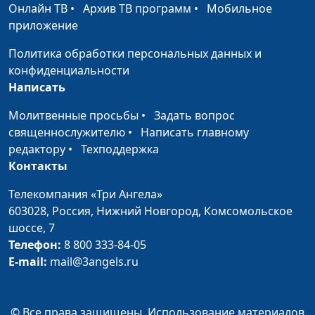
Почему, Бог?
Юлия Уткина, Мария
#97
Онлайн ТВ
•
Архив ТВ программ
•
Мобильное
Вачева, психолог и
приложение
семейный консультант
Политика обработки персональных данных и
С разным
Анна Гладкая, Семья
#94
конфиденциальности
оперением, но в
Денисенко (Станислав,
Написать
одном направлении
Дарья, Таисия и
Молитвенные просьбы
•
Задать вопрос
Василиса)
священнослужителю
•
Написать главному
Талант от Бога и для
Елена Солдатова,
#93
редактору
•
Техподдержка
Бога
Андрей Дядченко, автор
Контакты
и исполнитель
Телекомпания «Три Ангела»
христианских песен
603028,
Россия, Нижний Новгород,
Комсомольское
Ошибки и их
шоссе, 7
Юлия Уткина, Михаил
#92
последствия
Телефон:
8 800 333-84-05
Полтавец, магистр
E-mail:
mail@3angels.ru
богословия,
священнослужитель
Чудо исцеления
Яна Скурихина, Елена
#91
© Все права защищены. Использование материалов