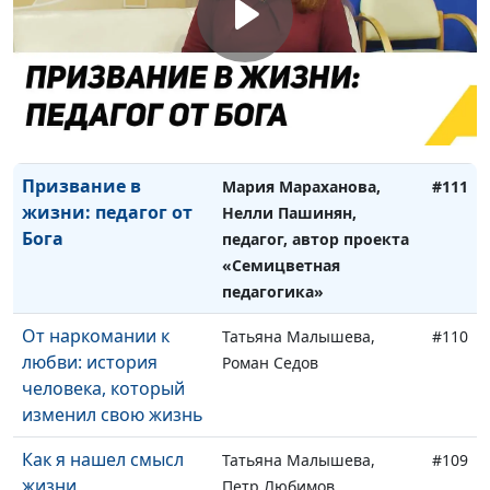
молодежный лидер
История одной
Анна Богатская, Николай
#112
семьи: вера и
Качалов, Нина Качалова
музыкальное
творчество
Призвание в
Мария Мараханова,
#111
жизни: педагог от
Нелли Пашинян,
Бога
педагог, автор проекта
«Семицветная
педагогика»
От наркомании к
Татьяна Малышева,
#110
любви: история
Роман Седов
человека, который
изменил свою жизнь
Как я нашел смысл
Татьяна Малышева,
#109
жизни
Петр Любимов,