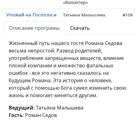
«Волонтер»
Уповай на Господа и
Татьяна Малышева,
#108
делай добро
Ольга Козуля,
Описание програмы
Скачать
руководитель проекта
«Добрые руки»
Жизненный путь нашего гостя Романа Седова
Дом радужного
весьма непростой. Развод родителей,
Татьяна Малышева,
#107
детства: о Центре
употребление запрещенных веществ, влияние
Валерий Евстигнеев,
помощи детям
плохой компании и множество фатальных
председатель правления
«Радуга»
ошибок - все это негативно сказалось на
благотворительного
будущем Романа. Эта история о человеке,
Центра помощи детям
который с помощью Бога сумел изменить свою
«Радуга»
жизнь и помогает меняться другим.
Газета «Сокрытое
Татьяна Малышева,
#106
сокровище» (вторая
Ведущий
: Татьяна Малышева
Юлия Коровина, Роман
часть)
Гость
: Роман Седов
Кошкин
Газета «Сокрытое
Татьяна Малышева,
#105
сокровище» (первая
Юлия Коровина, Роман