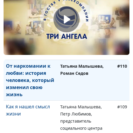
музыкальное
творчество
Призвание в жизни:
Мария Мараханова,
#111
педагог от Бога
Нелли Пашинян,
педагог, автор проекта
«Семицветная
педагогика»
От наркомании к
Татьяна Малышева,
#110
любви: история
Роман Седов
человека, который
изменил свою
жизнь
Как я нашел смысл
Татьяна Малышева,
#109
жизни
Петр Любимов,
представитель
социального центра