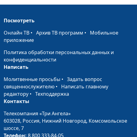
часть)
Кошкин
Со дна жизни - к Богу
Юлия Уткина, Артем
#104
Посмотреть
Пивоваров,
священнослужитель
Онлайн ТВ
•
Архив ТВ программ
•
Мобильное
приложение
Призвание на
Юлия Уткина, Сергей
#103
служение
Никулин,
Политика обработки персональных данных и
священнослужитель
конфиденциальности
Написать
Вера в Бога и
Ирина Никулина, Сергей
#102
здоровый образ
Григораш, вице-
Молитвенные просьбы
•
Задать вопрос
жизни
президент фонда «За
священнослужителю
•
Написать главному
здоровый образ жизни»
редактору
•
Техподдержка
Контакты
Христианское
Юлия Уткина, Андрей
#101
воспитание детей
Качалаба,
Телекомпания «Три Ангела»
священнослужитель,
603028,
Россия, Нижний Новгород,
Комсомольское
доктор практической
шоссе, 7
теологии
Телефон:
8 800 333-84-05