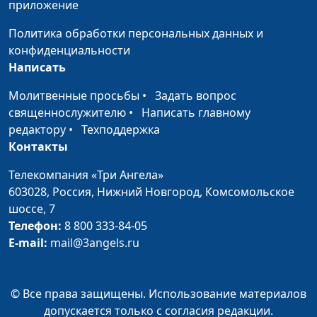
приложение
Верою жив...
Игнатьева Алла Борисовна
#15
Политика обработки персональных данных и
История одного
#11
конфиденциальности
Рождества
Написать
Рождественская
#6
Молитвенные просьбы
•
Задать вопрос
быль
священнослужителю
•
Написать главному
(укороченная 2)
редактору
•
Техподдержка
Рождественская
Контакты
#5
быль
Телекомпания «Три Ангела»
(укороченная 1)
603028,
Россия, Нижний Новгород,
Комсомольское
Рождественская
шоссе, 7
Владимир Сысоев
#3
быль
Телефон:
8 800 333-84-05
E-mail:
mail@3angels.ru
© Все права защищены. Использование материалов
допускается только с согласия редакции.