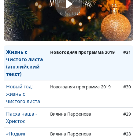
Три Ангела.
Новогодняя программа 2020
#33
Итоги года
В памяти моей
Программа, посвященная Дню
#32
навек
победы
Жизнь с
Новогодняя программа 2019
#31
чистого листа
(английский
текст)
Новый год:
Новогодняя программа 2019
#30
жизнь с
чистого листа
Пасха наша -
Вилина Парфенова
#29
Христос
«Подвиг
Вилина Парфенова
#28