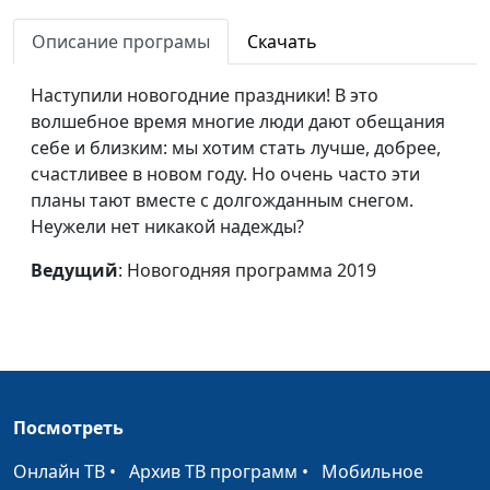
нижегородцев»
ко Дню
Описание програмы
Скачать
народного
единства
Наступили новогодние праздники! В это
волшебное время многие люди дают обещания
С днём
Рождественская программа
#27
себе и близким: мы хотим стать лучше, добрее,
рождения,
2019
счастливее в новом году. Но очень часто эти
Иисус!
планы тают вместе с долгожданным снегом.
Неужели нет никакой надежды?
Пасха наша -
Ирина Кириченко, Валерий
#23
Христос
Малышев
Ведущий
: Новогодняя программа 2019
(укороченная)
Рождество -
Дмитрий Булатов, Елена
#21
незабытый
Сергеева
праздник
Посмотреть
Пасха наша -
Ирина Кириченко, Валерий
#19
Христос
Малышев
Онлайн ТВ
•
Архив ТВ программ
•
Мобильное