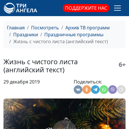
Российского государственного
ПОДДЕРЖИТЕ НАС
гуманитарного университета
Поздравление с
#35
Новым годом
Главная
Посмотреть
Архив ТВ программ
2022
Праздники
Праздничные программы
Жизнь с чистого листа (английский текст)
Рождество:
Ирина Кириченко, Николай
#34
история
Гузов, Александр Лёзов, Андрей
спасения
Костерин, А. Десницкий, доктор
Жизнь с чистого листа
6+
филологических наук, В.
(английский текст)
Пехтерев, доктор
практического богословия, Н.
29 декабря 2019
Поделиться:
Щеглова, доктор практического
богословия, В. Бахтин,
директор-волонтер
капелланского служения, С.
Давидоглу, библеист, аспирант
Российского государственного
гуманитарного университета