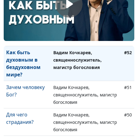
христианство?
священнослужитель, магистр
богословия
Иметь талант
Вадим Кочкарев,
#53
это хорошо?
священнослужитель, магистр
богословия
Как быть
Вадим Кочкарев,
#52
духовным в
священнослужитель,
бездуховном
магистр богословия
мире?
Зачем человеку
Вадим Кочкарев,
#51
Бог?
священнослужитель, магистр
богословия
Для чего
Вадим Кочкарев,
#50
страдания?
священнослужитель, магистр
богословия