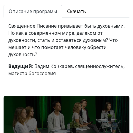
Жениться не по
Вадим Кочкарев,
#49
любви?
Описание програмы
Скачать
священнослужитель, магистр
богословия
Священное Писание призывает быть духовными.
Иисус Христос
Вадим Кочкарев,
#48
Но как в соверменном мире, далеком от
как смысл жизни
священнослужитель, магистр
духовности, стать и оставаться духовным? Что
богословия
мешает и что помогает человеку обрести
духовность?
Принимай
Вадим Кочкарев,
#47
решения, думая
священнослужитель, магистр
Ведущий
: Вадим Кочкарев, священнослужитель,
о будущем
богословия
магистр богословия
О музыке и Боге
Вадим Кочкарев,
#46
священнослужитель, магистр
богословия
Почему
Ольга Козуля, волонтер,
#45
существует
руководитель волонтерского
волонтерство?
объединения «Добрые руки»