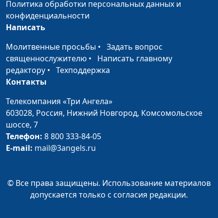
Политика обработки персональных данных и
профессии
тренер, психолог
конфиденциальности
настоящего и
Написать
будущего
Молитвенные просьбы
•
Задать вопрос
Практика: как
Руслан Ларин, коуч, бизнес-
#32
священнослужителю
•
Написать главному
справиться с
тренер, психолог
редактору
•
Техподдержка
тревогой?
Контакты
Что делать с
Виталий Киссер,
#30
Телекомпания «Три Ангела»
деньгами в
священнослужитель
603028,
Россия, Нижний Новгород,
Комсомольское
кризис?
шоссе, 7
Телефон:
8 800 333-84-05
Три самые
Виталий Киссер,
#29
E-mail:
mail@3angels.ru
важные вещи в
священнослужитель
жизни
© Все права защищены. Использование материалов
Встречусь ли я с
Виталий Киссер,
#28
допускается только с согласия редакции.
умершим
священнослужитель
родным?