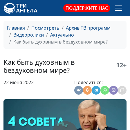
ПОДДЕРЖИТЕ НАС
Может ли
Вадим Кочкарев,
#58
смиренный
священнослужитель, магистр
человек
богословия
Главная
Посмотреть
Архив ТВ программ
защищать свои
Видеоролики
Актуально
права?
Как быть духовным в бездуховном мире?
В чем может
Вадим Кочкарев,
#57
ошибиться
священнослужитель, магистр
Как быть духовным в
12+
христианин?
богословия
бездуховном мире?
Как полюбить
Вадим Кочкарев,
#56
22 июня 2022
Поделиться:
врага?
священнослужитель, магистр
богословия
Как понять, чего
Вадим Кочкарев,
#55
хотят люди?
священнослужитель, магистр
богословия
Что даёт
Вадим Кочкарев,
#54