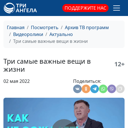
со страхом?
священнослужитель
ПОДДЕРЖИТЕ НАС
Как сохранить
Дмитрий Агмалов, бизнесмен,
#36
свои
индивидуальный
Главная
Посмотреть
Архив ТВ программ
сбережения?
предприниматель
Видеоролики
Актуально
Три самые важные вещи в жизни
Два совета, как
Дмитрий Агмалов, бизнесмен,
#35
не купить
индивидуальный
лишнего
предприниматель
Три самые важные вещи в
12+
жизни
Я лишился
Дмитрий Агмалов, бизнесмен,
#34
работы - как
индивидуальный
02 мая 2022
Поделиться:
жить дальше?
предприниматель
Массовые
Руслан Ларин, коуч, бизнес-
#33
профессии
тренер, психолог
настоящего и
будущего
Практика: как
Руслан Ларин, коуч, бизнес-
#32