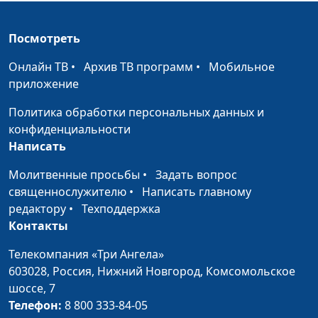
богословия
Посмотреть
Встречусь ли я с
Анвар Гиндуллин,
#16
умершим
священнослужитель, Вадим
Онлайн ТВ
•
Архив ТВ программ
•
Мобильное
близким
Кочкарев,
приложение
человеком?
священнослужитель, магистр
богословия
Политика обработки персональных данных и
конфиденциальности
Как преодолеть
Анвар Гиндуллин,
#15
Написать
страх перед
священнослужитель, Вадим
будущим?
Кочкарев,
Молитвенные просьбы
•
Задать вопрос
священнослужитель, магистр
священнослужителю
•
Написать главному
богословия
редактору
•
Техподдержка
Контакты
Нужно ли
Анвар Гиндуллин,
#14
жениться в
священнослужитель, Вадим
Телекомпания «Три Ангела»
трудные
Кочкарев,
603028,
Россия, Нижний Новгород,
Комсомольское
времена?
священнослужитель, магистр
шоссе, 7
богословия
Телефон:
8 800 333-84-05