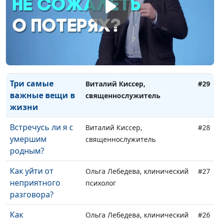
справиться с
тренер, психолог
тревогой?
Что делать с
Виталий Киссер,
#30
деньгами в
священнослужитель
кризис?
Три самые
Виталий Киссер,
#29
важные вещи в
священнослужитель
жизни
Встречусь ли я с
Виталий Киссер,
#28
умершим
священнослужитель
родным?
Как уйти от
Ольга Лебедева, клинический
#27
неприятного
психолог
разговора?
Как
Ольга Лебедева, клинический
#26