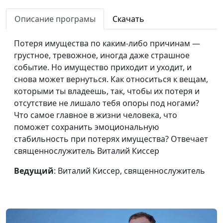
определиться с
психолог
будущей
Описание програмы
Скачать
профессией?
Потеря имущества по каким-либо причинам —
Простой способ
Ольга Лебедева, клинический
#25
грустное, тревожное, иногда даже страшное
бороться с
психолог
событие. Но имущество приходит и уходит, и
апатией
снова может вернуться. Как относиться к вещам,
которыми ты владеешь, так, чтобы их потеря и
Как избавиться
Ольга Лебедева, клинический
#24
отсутствие не лишало тебя опоры под ногами?
от чувства вины?
психолог
Что самое главное в жизни человека, что
поможет сохранить эмоциональную
Как не
Ольга Лебедева, клинический
#23
стабильность при потерях имущества? Отвечает
тревожиться о
психолог
священнослужитель Виталий Киссер
будущем?
Ведущий
: Виталий Киссер, священнослужитель
Кому помогать в
Сергей Парфенов
#22
первую очередь?
священнослужитель
Как бороться с
Сергей Парфенов
#21
апатией?
священнослужитель