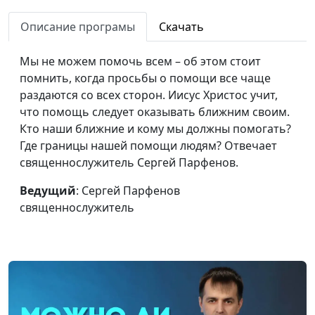
помочь людям в
священнослужитель, магистр
тяжелые
Описание програмы
Скачать
богословия, Анвар Гиндуллин,
времена?
священнослужитель
Мы не можем помочь всем – об этом стоит
Как оградить
Вадим Кочкарев,
#18
помнить, когда просьбы о помощи все чаще
ребенка от
священнослужитель, магистр
раздаются со всех сторон. Иисус Христос учит,
дурного влияния
богословия, Анвар Гиндуллин,
что помощь следует оказывать ближним своим.
священнослужитель
Кто наши ближние и кому мы должны помогать?
Где границы нашей помощи людям? Отвечает
Кого слушать,
Анвар Гиндуллин,
#17
священнослужитель Сергей Парфенов.
чтобы потом не
священнослужитель, Вадим
жалеть?
Кочкарев,
Ведущий
: Сергей Парфенов
священнослужитель, магистр
священнослужитель
богословия
Встречусь ли я с
Анвар Гиндуллин,
#16
умершим
священнослужитель, Вадим
близким
Кочкарев,
человеком?
священнослужитель, магистр