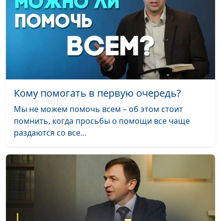
богословия
Как преодолеть
Анвар Гиндуллин,
#15
страх перед
священнослужитель, Вадим
будущим?
Кочкарев,
священнослужитель, магистр
богословия
Нужно ли
Анвар Гиндуллин,
#14
Кому помогать в первую очередь?
жениться в
священнослужитель, Вадим
Мы не можем помочь всем – об этом стоит
трудные
Кочкарев,
помнить, когда просьбы о помощи все чаще
времена?
священнослужитель, магистр
раздаются со все...
богословия
Библия как
Анвар Гиндуллин,
#13
фильтр для
священнослужитель, Вадим
информации
Кочкарев,
священнослужитель, магистр
богословия