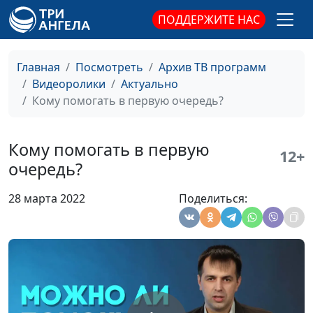
важные вещи в
священнослужитель
ПОДДЕРЖИТЕ НАС
жизни
Встречусь ли я с
Виталий Киссер,
#28
Главная
Посмотреть
Архив ТВ программ
умершим
священнослужитель
Видеоролики
Актуально
родным?
Кому помогать в первую очередь?
Как уйти от
Ольга Лебедева, клинический
#27
неприятного
психолог
Кому помогать в первую
12+
разговора?
очередь?
Как
Ольга Лебедева, клинический
#26
28 марта 2022
Поделиться:
определиться с
психолог
будущей
профессией?
Простой способ
Ольга Лебедева, клинический
#25
бороться с
психолог
апатией