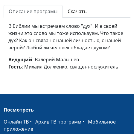
спасает
Михаил Долженко,
Описание програмы
Скачать
священнослужитель
Бог, мы и
Валерий Малышев,
#713
В Библии мы встречаем слово "дух". И в своей
несправедливость мира
Евгений
жизни это слово мы тоже используем. Что такое
Перешивкин,
дух? Как он связан с нашей личностью, с нашей
священнослужитель
верой? Любой ли человек обладает духом?
Знает ли дьявол мое
Валерий Малышев,
#712
Ведущий
: Валерий Малышев
имя?
Евгений
Гость
: Михаил Долженко, священнослужитель
Перешивкин,
священнослужитель
Скорый Помощник в
Валерий Малышев,
#711
бедах
Евгений
Перешивкин,
Посмотреть
священнослужитель
Онлайн ТВ
•
Архив ТВ программ
•
Мобильное
Бог Всемогущ. Что это
Валерий Малышев,
#710
приложение
значит?
Евгений