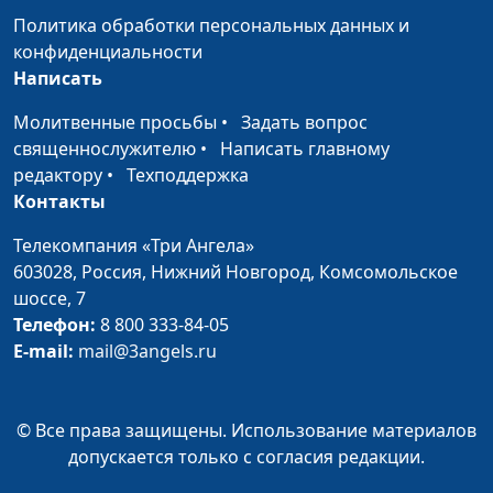
Перешивкин,
Политика обработки персональных данных и
священнослужитель
конфиденциальности
Написать
Несут ли дети
Валерий Малышев,
#709
ответственность за
Евгений
Молитвенные просьбы
•
Задать вопрос
грехи родителей?
Перешивкин,
священнослужителю
•
Написать главному
священнослужитель
редактору
•
Техподдержка
Контакты
Что такое страх Божий?
Валерий Малышев,
#708
Евгений
Телекомпания «Три Ангела»
Перешивкин,
603028,
Россия, Нижний Новгород,
Комсомольское
священнослужитель
шоссе, 7
Телефон:
8 800 333-84-05
Трагедия Петра, или
Валерий Малышев,
#707
E-mail:
mail@3angels.ru
Почему мы
Евгений
проигрываем?
Перешивкин,
священнослужитель
© Все права защищены. Использование материалов
допускается только с согласия редакции.
Настоящее покаяние —
Валерий Малышев,
#706
какое оно?
Евгений