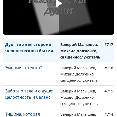
технический прогресс
Михаил Долженко,
священнослужитель
Как работают духовные
Валерий Малышев,
#718
законы жизни
Михаил Долженко,
священнослужитель
Дух - тайная сторона
Валерий Малышев,
#717
человеческого бытия
Михаил Долженко,
священнослужитель
Эмоции - от Бога?
Валерий Малышев,
#716
Михаил Долженко,
священнослужитель
Забота о теле и о душе:
Валерий Малышев,
#715
целостность и баланс
Михаил Долженко,
священнослужитель
Тишина, которая
Валерий Малышев,
#714