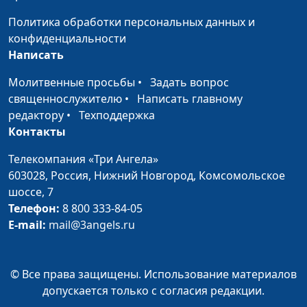
научной работе
Политика обработки персональных данных и
Мысли: о чём стоит
Игорь Кириченко,
#675
конфиденциальности
подумать каждому
Дмитрий Фокин,
Написать
магистр богословия,
кандидат
Молитвенные просьбы
•
Задать вопрос
исторических наук,
священнослужителю
•
Написать главному
проректор ЗАУ по
редактору
•
Техподдержка
научной работе
Контакты
Как воплощать
Телекомпания «Три Ангела»
Игорь Кириченко,
#674
библейское мышление в
603028,
Россия, Нижний Новгород,
Комсомольское
Дмитрий Фокин,
жизнь
шоссе, 7
магистр богословия,
Телефон:
8 800 333-84-05
кандидат
E-mail:
mail@3angels.ru
исторических наук,
проректор ЗАУ по
научной работе
© Все права защищены. Использование материалов
Как контролировать
Игорь Кириченко,
#673
допускается только с согласия редакции.
свои мысли
Дмитрий Фокин,