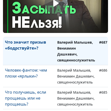
и вера в Бога
Вениамин Дашкевич,
священнослужитель
Самая сильная
Валерий Малышев,
#688
христианская
Вениамин Дашкевич,
мотивация
священнослужитель
Что значит призыв
Валерий Малышев,
#687
«бодрствуйте»?
Вениамин
Дашкевич,
священнослужитель
Человек-фантом: чем
Валерий Малышев,
#686
плохи «ярлыки»?
Вениамин Дашкевич,
священнослужитель
Что получаешь, если
Валерий Малышев,
#685
прощаешь или не
Вениамин Дашкевич,
прощаешь?
священнослужитель