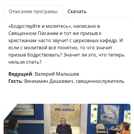
Зачем любить врагов и
Валерий Малышев,
#684
как этому научиться?
Описание програмы
Скачать
Вениамин Дашкевич,
священнослужитель
«Бодрствуйте и молитесь», написано в
Отношения с Богом:
Валерий Малышев,
#683
Священном Писании и тот же призыв к
любить или бояться?
Вениамин Дашкевич,
христианам часто звучит с церковных кафедр. И
священнослужитель
если с молитвой всё понятно, то что значит
призыв бодрствовать? Значит ли это, что теперь
Любовь человеческая и
Валерий Малышев,
#682
нельзя спать?
любовь Божья
Вениамин Дашкевич,
священнослужитель
Ведущий
: Валерий Малышев
Гость
: Вениамин Дашкевич, священнослужитель
Если Евангелие
Игорь Кириченко,
#681
проповедано нам
Дмитрий Фокин,
неправильно
магистр богословия,
кандидат
исторических наук,
проректор ЗАУ по
научной работе