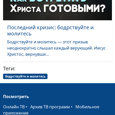
кандидат
исторических наук,
проректор ЗАУ по
научной работе
Последний кризис: бодрствуйте и
Если христианин не
Игорь Кириченко,
#677
молитесь
готов жить по Библии
Дмитрий Фокин,
Бодрствуйте и молитесь — этот призыв
магистр богословия,
неоднократно слышал каждый верующий. Иисус
кандидат
Христос, вернувши...
исторических наук,
проректор ЗАУ по
Теги:
научной работе
бодрствуйте и молитесь
Я знаю о Боге, но не
Игорь Кириченко,
#676
могу измениться
Дмитрий Фокин,
магистр богословия,
Посмотреть
кандидат
исторических наук,
Онлайн ТВ
•
Архив ТВ программ
•
Мобильное
проректор ЗАУ по
приложение