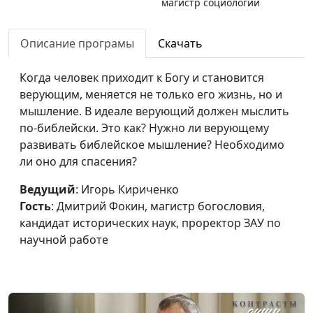
магистр социологии
и социальных наук
Описание програмы
Скачать
Опасные практики.
Наталья
#668
Гадать или не гадать?
Говядникова,
Когда человек приходит к Богу и становится
магистр социологии
верующим, меняется не только его жизнь, но и
и социальных наук
мышление. В идеале верующий должен мыслить
Опасные практики.
по-библейски. Это как? Нужно ли верующему
Наталья
#667
Карты таро. Чего стоит
развивать библейское мышление? Необходимо
Говядникова,
«невинное»
ли оно для спасения?
магистр социологии
развлечение?
и социальных наук
Ведущий
: Игорь Кириченко
Опасные практики.
Гость
: Дмитрий Фокин, магистр богословия,
Наталья
#666
Гомеопатия. Наука или
кандидат исторических наук, проректор ЗАУ по
Говядникова,
магия?
научной работе
магистр социологии
и социальных наук
Опасные практики.
Наталья
#665
Рэйки. Правда и ложь о
Говядникова,