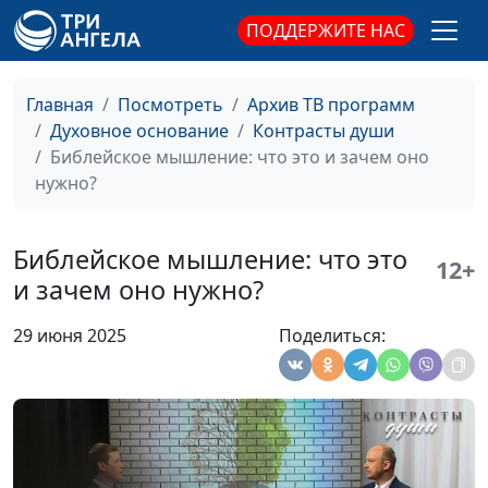
проректор ЗАУ по
ПОДДЕРЖИТЕ НАС
научной работе
Как контролировать
Игорь Кириченко,
#673
Главная
Посмотреть
Архив ТВ программ
свои мысли
Дмитрий Фокин,
Духовное основание
Контрасты души
магистр богословия,
Библейское мышление: что это и зачем оно
кандидат
нужно?
исторических наук,
проректор ЗАУ по
научной работе
Библейское мышление: что это
12+
и зачем оно нужно?
Подсознание и
Игорь Кириченко,
#672
библейское мышление
Дмитрий Фокин,
29 июня 2025
Поделиться:
магистр богословия,
кандидат
исторических наук,
проректор ЗАУ по
научной работе