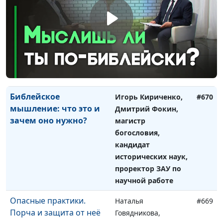
Мысли и действия: есть
Игорь Кириченко,
#671
ли связь?
Дмитрий Фокин,
магистр богословия,
кандидат
исторических наук,
проректор ЗАУ по
научной работе
Библейское
Игорь Кириченко,
#670
мышление: что это и
Дмитрий Фокин,
зачем оно нужно?
магистр
богословия,
кандидат
исторических наук,
проректор ЗАУ по
научной работе
Опасные практики.
Наталья
#669
Порча и защита от неё
Говядникова,