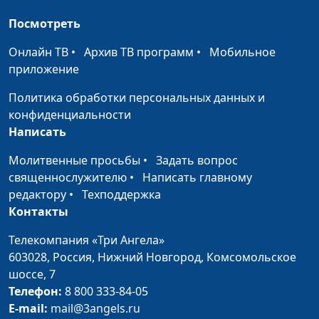
магистр социологии
Посмотреть
и социальных наук
Онлайн ТВ
•
Архив ТВ программ
•
Мобильное
Опасные практики.
Наталья
#660
приложение
Хэллоуин. Развлечение
Говядникова,
или опасность?
магистр социологии
Политика обработки персональных данных и
и социальных наук
конфиденциальности
Написать
Опасные практики.
Наталья
#659
Социальные сети и
Говядникова,
Молитвенные просьбы
•
Задать вопрос
христианство
магистр социологии
священнослужителю
•
Написать главному
и социальных наук
редактору
•
Техподдержка
Контакты
Опасные практики.
Наталья
#658
Чакры и наука
Говядникова,
Телекомпания «Три Ангела»
магистр социологии
603028,
Россия, Нижний Новгород,
Комсомольское
и социальных наук
шоссе, 7
Телефон:
8 800 333-84-05
Опасные практики. Йога
Наталья
#657
E-mail:
mail@3angels.ru
— фитнес или
Говядникова,